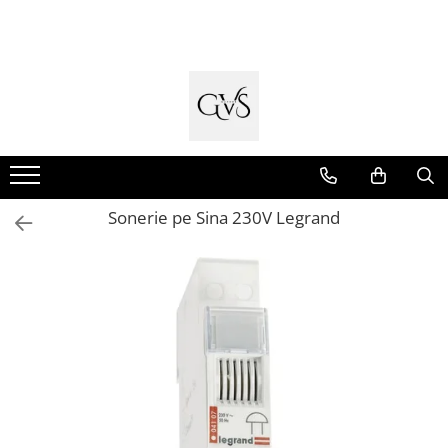
Toate Produsele
New Products
Cabluri Electrice
Conductori - Fy - Myf
Cabluri tip Cordon (MYYM)
Sonerie pe Sina 230V Legrand
Cabluri tip CYY-F
Cabluri Bransament
Cabluri tip N2XH Halogen Free
Cabluri tip NHXH E90 Halogen Free
Cabluri Internet - TV
Cabluri Alarmă - Incendiu
Fibră Optică
Tablouri si Sigurante