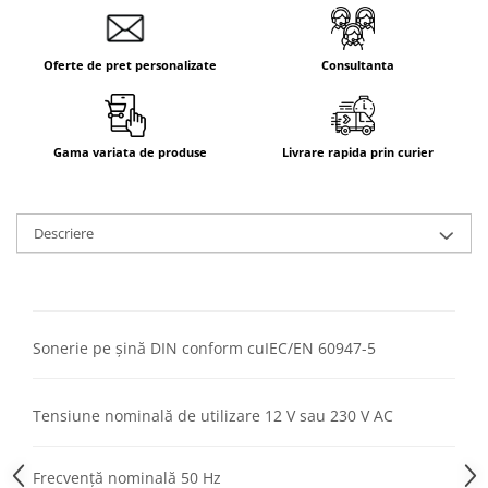
Aparataj Smart
Livolo
Oferte de pret personalizate
Consultanta
Intrerupatoare Touch / Standard
German
Intrerupatoare Touch / Standard
Italian
Gama variata de produse
Livrare rapida prin curier
Întrerupătoare Mecanice
Prize Schuko - TV / Date / Media
Descriere
Prize + Intrerupatoare
Prize
Living Now With Netatmo
Prize si Intrerupatoare
Sonerie pe șină DIN conform cu
IEC/EN 60947-5
Aparataj Aplicat
Gama Palmyie Viko
Tensiune nominală de utilizare
12 V sau 230 V AC
Aparataj Clasic
Gama Legrand Niloe
Frecvență nominală 50 Hz
Panasonic Arkedia Slim