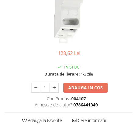
Tablouri Organizare
Cutii Sigurante
Sigurante Automate
Gama Legrand
Gama Noark
Accesorii Tablou-Sigurante
128,62 Lei
Contor Curent
IN STOC
Relee de comanda si supraveghere
Durata de livrare:
1-3 zile
Trasee Cabluri / Accesorii
Copex
ADAUGA IN COS
Tub PVC
Cod Produs:
004107
Canal Cablu PVC
Ai nevoie de ajutor?
0786441349
Jgheaburi Metalice Perforate
Adauga la Favorite
Cere informatii
Bandă Izolier
Doze Electrice