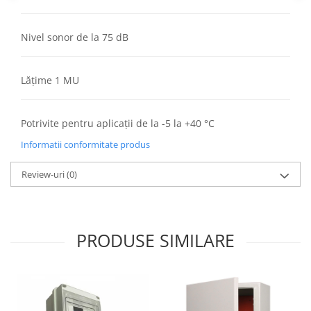
Aparataj Modular
Bticino Living NOW
Nivel sonor de la 75 dB
Bticino AXOLUTE AIR
Gama Gewiss System
Lățime 1 MU
Gama Matix Bticino
Legrand Mosaic
Potrivite pentru aplicații de la -5 la +40 °C
Doze de Pardoseala
Doze de Pardoseala Universale
Informatii conformitate produs
Incara Legrand
Review-uri
(0)
Iluminat Interior
Aplice - Plafoniere
Spoturi LED
PRODUSE SIMILARE
Panouri LED
Lampi de Birou
Lampadare