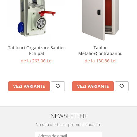
Lustre
Iluminat Scari/Trepte
Iluminat baie
Becuri și surse LED
Sine magnetice
Tablouri Organizare Santier
Tablou
Sisteme de Iluminat Plug & Play
Echipat
Metalic+Contrapanou
Iluminat Exterior
de la 263,06 Lei
de la 130,86 Lei
Proiectoare LED
Aplice de Exterior
Lampi de Gradina
VEZI VARIANTE
VEZI VARIANTE
Spoturi Exterior Incastrabile
Lampi Solare
Banda - Surse si Accesorii LED
NEWSLETTER
Banda Led Decorativa
Nu rata ofertele si promotiile noastre
Controlere și senzori LED