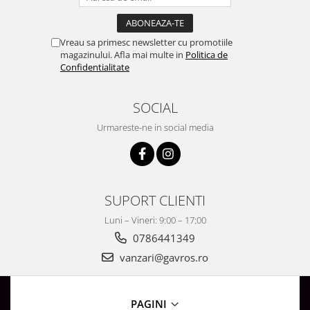
Surse de Alimentare si Accesorii
Banda LED
Profile Aluminiu pentru Banda LED
Vreau sa primesc newsletter cu promotiile
magazinului. Afla mai multe in
Politica de
Iluminat Industrial
Confidentialitate
Corpuri Liniare LED Industriale
Corp Iluminat Led Highbay
SOCIAL
Iluminat Stradal
Urmareste-ne in social media
Iluminat de Urgență
Videointerfoane Si Interfoane
Kituri Legrand
SUPORT CLIENTI
Statii Incarcare Electrice
Luni – Vineri: 9:00 – 17:00
Stalpi Octogonali Galvanizati
0786441349
Stalpi de Iluminat
Brate + accesorii
vanzari@gavros.ro
Stalpi Decorativi
Plafoniere cu ventilator integrat
PAGINI