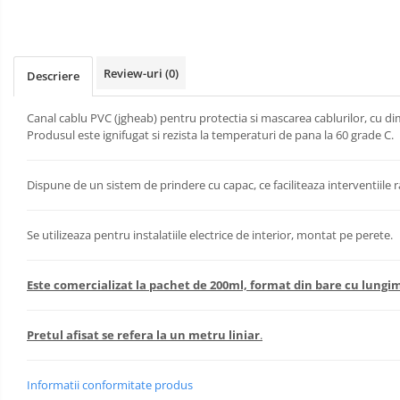
Livolo
Intrerupatoare Touch / Standard
German
Review-uri
(0)
Descriere
Intrerupatoare Touch / Standard
Italian
Canal cablu PVC (jgheab) pentru protectia si mascarea cablurilor, cu
Întrerupătoare Mecanice
Produsul este ignifugat si rezista la temperaturi de pana la 60 grade C.
Prize Schuko - TV / Date / Media
Prize + Intrerupatoare
Dispune de un sistem de prindere cu capac, ce faciliteaza interventiile r
Prize
Living Now With Netatmo
Se utilizeaza pentru instalatiile electrice de interior, montat pe perete.
Aparataj Aplicat
Iluminat
Exterior
Gama Palmyie Viko
Este comercializat la pachet de 200ml, format din bare cu lung
Banda -
Aparataj Clasic
Surse si
Accesorii
Gama Legrand Niloe
Pretul afisat se refera la un metru liniar
.
Iluminat
LED
Industrial
Panasonic Arkedia Slim
Iluminat
Aparataj Modular
Informatii conformitate produs
de