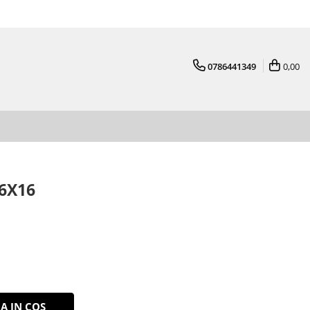
0786441349
0,00
16X16
A IN COS