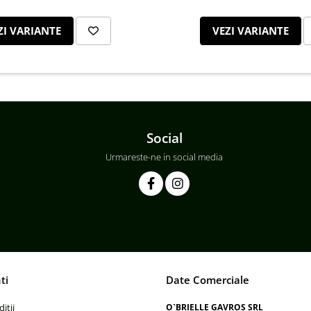
ZI VARIANTE
VEZI VARIANTE
Social
Urmareste-ne in social media
ti
Date Comerciale
itii
O`BRIELLE GAVROS SRL