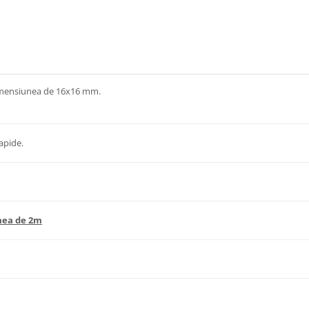
 dimensiunea de 16x16 mm.
apide.
imea de 2m