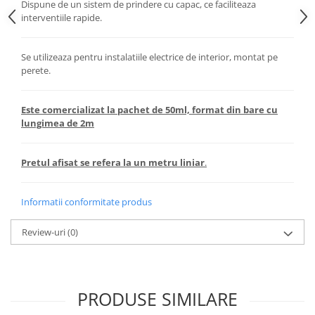
Dispune de un sistem de prindere cu capac, ce faciliteaza
interventiile rapide.
Se utilizeaza pentru instalatiile electrice de interior, montat pe
perete.
Este comercializat la pachet de 50ml, format din bare cu
lungimea de 2m
Pretul afisat se refera la un metru liniar
.
Informatii conformitate produs
Review-uri
(0)
PRODUSE SIMILARE