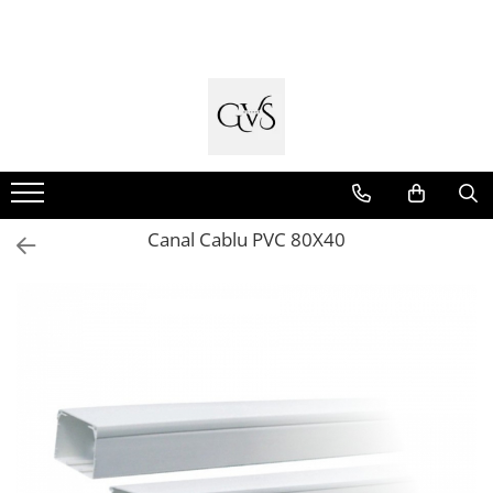
Toate Produsele
New Products
Cabluri Electrice
Conductori - Fy - Myf
Cabluri tip Cordon (MYYM)
Canal Cablu PVC 80X40
Cabluri tip CYY-F
Cabluri Bransament
Cabluri tip N2XH Halogen Free
Cabluri tip NHXH E90 Halogen Free
Cabluri Internet - TV
Cabluri Alarmă - Incendiu
Fibră Optică
Tablouri si Sigurante