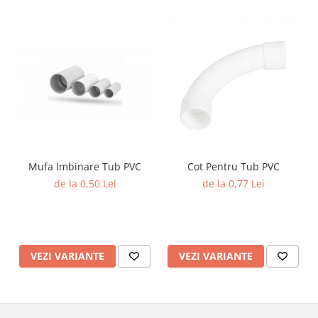
Lustre
Iluminat Scari/Trepte
Iluminat baie
Becuri și surse LED
Sine magnetice
Sisteme de Iluminat Plug & Play
Iluminat Exterior
Proiectoare LED
Mufa Imbinare Tub PVC
Cot Pentru Tub PVC
Aplice de Exterior
de la 0,50 Lei
de la 0,77 Lei
Lampi de Gradina
Spoturi Exterior Incastrabile
Lampi Solare
VEZI VARIANTE
VEZI VARIANTE
Banda - Surse si Accesorii LED
Banda Led Decorativa
Controlere și senzori LED