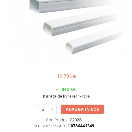
Tablouri Organizare
Cutii Sigurante
Sigurante Automate
Gama Legrand
Gama Noark
Accesorii Tablou-Sigurante
Contor Curent
Relee de comanda si supraveghere
Trasee Cabluri / Accesorii
10,79 Lei
Copex
IN STOC
Tub PVC
Durata de livrare:
1-7 zile
Canal Cablu PVC
ADAUGA IN COS
Jgheaburi Metalice Perforate
Bandă Izolier
Cod Produs:
C2328
Ai nevoie de ajutor?
0786441349
Doze Electrice