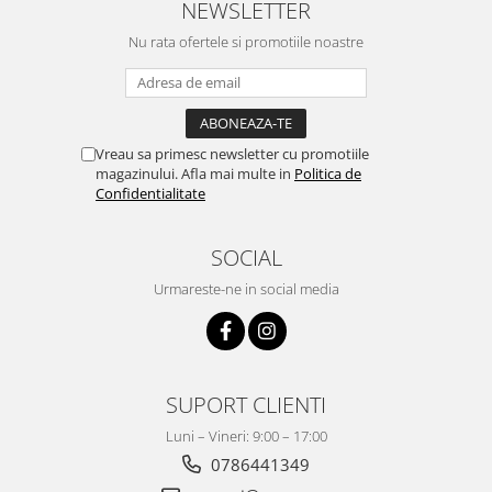
NEWSLETTER
Surse de Alimentare si Accesorii
Banda LED
Nu rata ofertele si promotiile noastre
Profile Aluminiu pentru Banda LED
Iluminat Industrial
Corpuri Liniare LED Industriale
Vreau sa primesc newsletter cu promotiile
Corp Iluminat Led Highbay
magazinului. Afla mai multe in
Politica de
Confidentialitate
Iluminat Stradal
Iluminat de Urgență
SOCIAL
Videointerfoane Si Interfoane
Kituri Legrand
Urmareste-ne in social media
Statii Incarcare Electrice
Stalpi Octogonali Galvanizati
Stalpi de Iluminat
SUPORT CLIENTI
Brate + accesorii
Luni – Vineri: 9:00 – 17:00
Stalpi Decorativi
0786441349
Plafoniere cu ventilator integrat