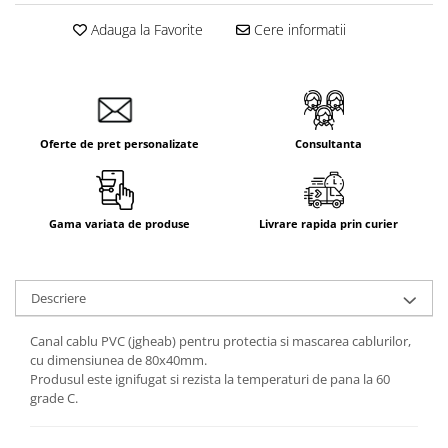
Aparataj Smart
Adauga la Favorite
Cere informatii
Livolo
Intrerupatoare Touch / Standard
German
Intrerupatoare Touch / Standard
Italian
Oferte de pret personalizate
Consultanta
Întrerupătoare Mecanice
Prize Schuko - TV / Date / Media
Prize + Intrerupatoare
Gama variata de produse
Livrare rapida prin curier
Prize
Living Now With Netatmo
Descriere
Prize si Intrerupatoare
Aparataj Aplicat
Canal cablu PVC (jgheab) pentru protectia si mascarea cablurilor,
Gama Palmyie Viko
cu dimensiunea de 80x40mm.
Produsul este ignifugat si rezista la temperaturi de pana la 60
Aparataj Clasic
grade C.
Gama Legrand Niloe
Panasonic Arkedia Slim