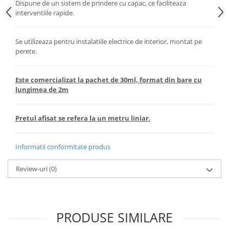
Dispune de un sistem de prindere cu capac, ce faciliteaza
Aparataj Modular
interventiile rapide.
Bticino Living NOW
Bticino AXOLUTE AIR
Se utilizeaza pentru instalatiile electrice de interior, montat pe
perete.
Gama Gewiss System
Gama Matix Bticino
Legrand Mosaic
Este comercializat la pachet de 30ml, format din bare cu
lungimea de 2m
Doze de Pardoseala
Doze de Pardoseala Universale
Pretul afisat se refera la un metru liniar
.
Incara Legrand
Iluminat Interior
Informatii conformitate produs
Aplice - Plafoniere
Spoturi LED
Review-uri
(0)
Panouri LED
Lampi de Birou
PRODUSE SIMILARE
Lampadare