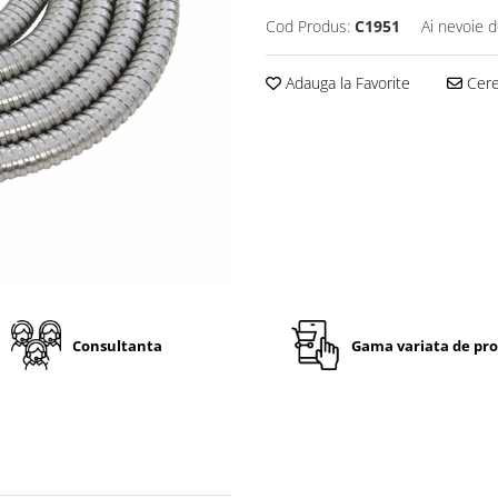
Cod Produs:
C1951
Ai nevoie d
Adauga la Favorite
Cere 
Consultanta
Gama variata de pr