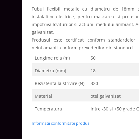
Aparataj Smart
Tubul flexibil metalic cu diametru de 18mm se
Livolo
instalatilor electrice, pentru mascarea si proteja
Intrerupatoare Touch / Standard
impotriva loviturilor si actiunii mediului ambiant. A
German
galvanizat.
Intrerupatoare Touch / Standard
Produsul este certificat conform standardelo
Italian
neinflamabil, conform prevederilor din standard.
Întrerupătoare Mecanice
Lungime rola (m)
50
Prize Schuko - TV / Date / Media
Prize + Intrerupatoare
Diametru (mm)
18
Prize
Rezistenta la strivire (N)
320
Living Now With Netatmo
Prize si Intrerupatoare
Material
otel galvanizat
Aparataj Aplicat
Temperatura
intre -30 si +50 grade C
Gama Palmyie Viko
Aparataj Clasic
Informatii conformitate produs
Gama Legrand Niloe
Panasonic Arkedia Slim