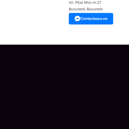
str. Pitar Mos nr.27
Bucuresti, Bucuresti
Contacteaza-ne