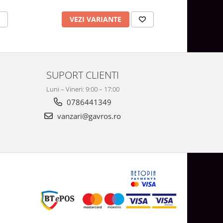
VEZI VARIANTE
AD
SUPORT CLIENTI
Luni – Vineri: 9:00 – 17:00
0786441349
vanzari@gavros.ro