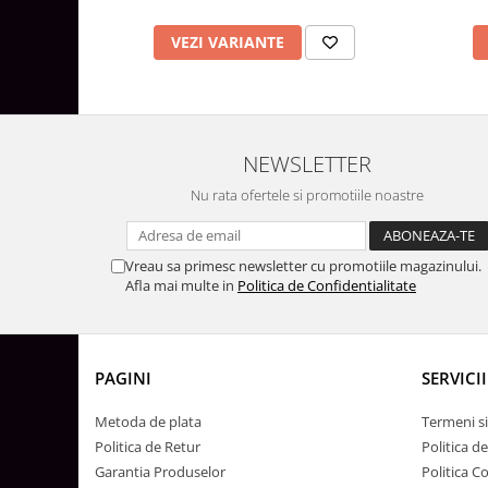
Lustre
Iluminat Scari/Trepte
VEZI VARIANTE
Iluminat baie
Becuri și surse LED
Sine magnetice
NEWSLETTER
Sisteme de Iluminat Plug & Play
Nu rata ofertele si promotiile noastre
Iluminat Exterior
Proiectoare LED
Vreau sa primesc newsletter cu promotiile magazinului.
Aplice de Exterior
Afla mai multe in
Politica de Confidentialitate
Lampi de Gradina
Spoturi Exterior Incastrabile
Lampi Solare
PAGINI
SERVICII
Banda - Surse si Accesorii LED
Metoda de plata
Termeni si
Banda Led Decorativa
Politica de Retur
Politica d
Controlere și senzori LED
Garantia Produselor
Politica C