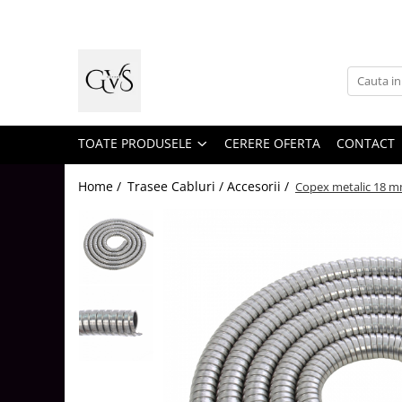
Toate Produsele
New Products
Cabluri Electrice
Conductori - Fy - Myf
TOATE PRODUSELE
CERERE OFERTA
CONTACT
Cabluri tip Cordon (MYYM)
Home /
Trasee Cabluri / Accesorii /
Copex metalic 18 
Cabluri tip CYY-F
Cabluri Bransament
Cabluri tip N2XH Halogen Free
Cabluri tip NHXH E90 Halogen Free
Cabluri Internet - TV
Cabluri Alarmă - Incendiu
Fibră Optică
Tablouri si Sigurante