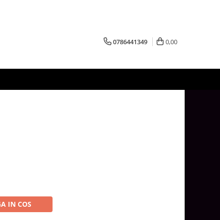
0786441349
0,00
A IN COS