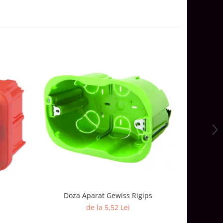
Doza Aparat Gewiss Rigips
Doza Ap
de la 5,52 Lei