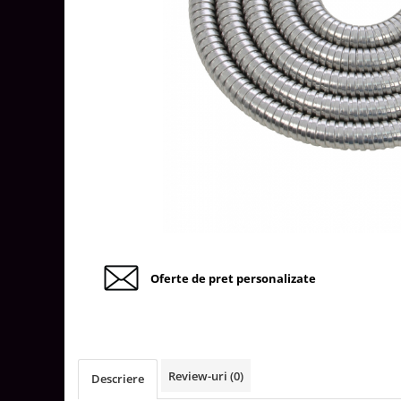
Tablouri Organizare
Cutii Sigurante
Sigurante Automate
Gama Legrand
Gama Noark
Accesorii Tablou-Sigurante
Contor Curent
Relee de comanda si supraveghere
Trasee Cabluri / Accesorii
Copex
Oferte de pret personalizate
Tub PVC
Canal Cablu PVC
Jgheaburi Metalice Perforate
Bandă Izolier
Review-uri
(0)
Descriere
Doze Electrice