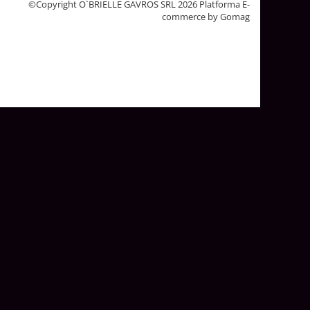
©Copyright O`BRIELLE GAVROS SRL 2026
Platforma E-
commerce by Gomag