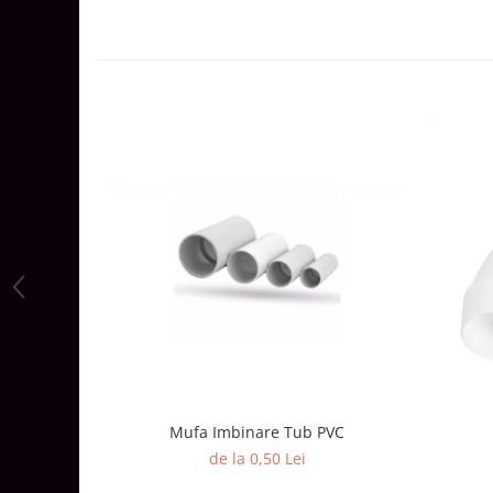
Aparataj Modular
Bticino Living NOW
Bticino AXOLUTE AIR
Gama Gewiss System
Gama Matix Bticino
Legrand Mosaic
Doze de Pardoseala
Doze de Pardoseala Universale
Incara Legrand
Iluminat Interior
Aplice - Plafoniere
Spoturi LED
Panouri LED
Lampi de Birou
Mufa Imbinare Tub PVC
de la 0,50 Lei
Lampadare