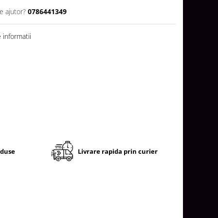
e ajutor?
0786441349
informatii
oduse
Livrare rapida prin curier