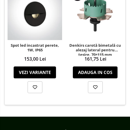
Spot led incastrat perete,
Denkirs carotă bimetală cu
1W, IP65
alezaj lateral pentru
teșire, 70×115 mm
153,00 Lei
161,75 Lei
VEZI VARIANTE
ADAUGA IN COS