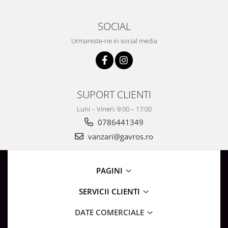
Surse de Alimentare si Accesorii
Banda LED
SOCIAL
Profile Aluminiu pentru Banda LED
Urmareste-ne in social media
Iluminat Industrial
Corpuri Liniare LED Industriale
Corp Iluminat Led Highbay
Iluminat Stradal
SUPORT CLIENTI
Iluminat de Urgență
Luni – Vineri: 9:00 – 17:00
Videointerfoane Si Interfoane
0786441349
Kituri Legrand
vanzari@gavros.ro
Statii Incarcare Electrice
Stalpi Octogonali Galvanizati
PAGINI
Stalpi de Iluminat
Brate + accesorii
SERVICII CLIENTI
Stalpi Decorativi
DATE COMERCIALE
Plafoniere cu ventilator integrat