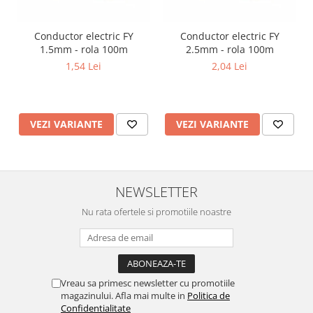
Lustre
Iluminat Scari/Trepte
Conductor electric FY
Conductor electric FY
Iluminat baie
1.5mm - rola 100m
2.5mm - rola 100m
1,54 Lei
2,04 Lei
Becuri și surse LED
Sine magnetice
Sisteme de Iluminat Plug & Play
VEZI VARIANTE
VEZI VARIANTE
Iluminat Exterior
Proiectoare LED
Aplice de Exterior
NEWSLETTER
Lampi de Gradina
Nu rata ofertele si promotiile noastre
Spoturi Exterior Incastrabile
Lampi Solare
Banda - Surse si Accesorii LED
Banda Led Decorativa
Vreau sa primesc newsletter cu promotiile
magazinului. Afla mai multe in
Politica de
Controlere și senzori LED
Confidentialitate