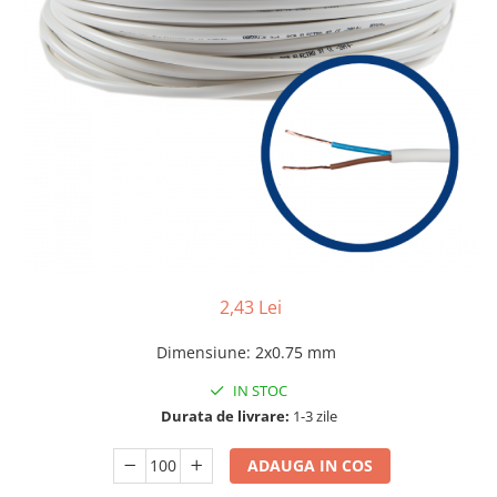
Tablouri Organizare
Cutii Sigurante
Sigurante Automate
Gama Legrand
Gama Noark
Accesorii Tablou-Sigurante
Contor Curent
Relee de comanda si supraveghere
Trasee Cabluri / Accesorii
2,43 Lei
Copex
Tub PVC
Dimensiune
:
2x0.75 mm
Canal Cablu PVC
IN STOC
Jgheaburi Metalice Perforate
Durata de livrare:
1-3 zile
Bandă Izolier
ADAUGA IN COS
Doze Electrice