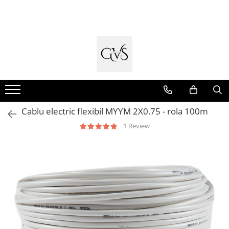
Toate Produsele
New Products
Cabluri Electrice
Conductori - Fy - Myf
Cabluri tip Cordon (MYYM)
Cablu electric flexibil MYYM 2X0.75 - rola 100m
Cabluri tip CYY-F
1 Review
Cabluri Bransament
Cabluri tip N2XH Halogen Free
Cabluri tip NHXH E90 Halogen Free
Cabluri Internet - TV
Cabluri Alarmă - Incendiu
Fibră Optică
Tablouri si Sigurante