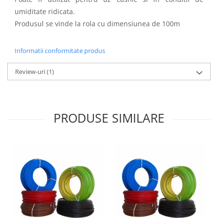
Aparataj Modular
umiditate ridicata.
Produsul se vinde la rola cu dimensiunea de 100m
Bticino Living NOW
Bticino AXOLUTE AIR
Gama Gewiss System
Informatii conformitate produs
Gama Matix Bticino
Review-uri
(1)
Legrand Mosaic
Doze de Pardoseala
Doze de Pardoseala Universale
PRODUSE SIMILARE
Incara Legrand
Iluminat Interior
Aplice - Plafoniere
Spoturi LED
Panouri LED
Lampi de Birou
Lampadare