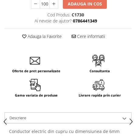
ADAUGA IN COS
Aparataj Smart
Livolo
Cod Produs:
C1730
Ai nevoie de ajutor?
0786441349
Intrerupatoare Touch / Standard
German
Adauga la Favorite
Cere informatii
Intrerupatoare Touch / Standard
Italian
Întrerupătoare Mecanice
Prize Schuko - TV / Date / Media
Prize + Intrerupatoare
Oferte de pret personalizate
Consultanta
Prize
Living Now With Netatmo
Prize si Intrerupatoare
Gama variata de produse
Livrare rapida prin curier
Aparataj Aplicat
Gama Palmyie Viko
Aparataj Clasic
Descriere
Gama Legrand Niloe
Conductor electric din cupru cu dimensiunea de 6mm
Panasonic Arkedia Slim