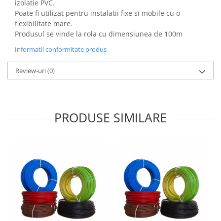
izolatie PVC.
Aparataj Modular
Poate fi utilizat pentru instalatii fixe si mobile cu o
flexibilitate mare.
Bticino Living NOW
Produsul se vinde la rola cu dimensiunea de 100m
Bticino AXOLUTE AIR
Informatii conformitate produs
Gama Gewiss System
Gama Matix Bticino
Review-uri
(0)
Legrand Mosaic
Doze de Pardoseala
Doze de Pardoseala Universale
PRODUSE SIMILARE
Incara Legrand
Iluminat Interior
Aplice - Plafoniere
Spoturi LED
Panouri LED
Lampi de Birou
Lampadare