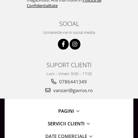
magazinului. Afla mai multe in
Politica de
Surse de Alimentare si Accesorii
Confidentialitate
Banda LED
Profile Aluminiu pentru Banda LED
SOCIAL
Iluminat Industrial
Urmareste-ne in social media
Corpuri Liniare LED Industriale
Corp Iluminat Led Highbay
Iluminat Stradal
SUPORT CLIENTI
Iluminat de Urgență
Videointerfoane Si Interfoane
Luni – Vineri: 9:00 – 17:00
Kituri Legrand
0786441349
vanzari@gavros.ro
Statii Incarcare Electrice
Stalpi Octogonali Galvanizati
Stalpi de Iluminat
PAGINI
Brate + accesorii
SERVICII CLIENTI
Stalpi Decorativi
Plafoniere cu ventilator integrat
DATE COMERCIALE