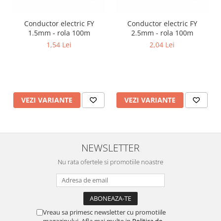
Lustre
Iluminat Scari/Trepte
Conductor electric FY
Conductor electric FY
Iluminat baie
1.5mm - rola 100m
2.5mm - rola 100m
1,54 Lei
2,04 Lei
Becuri și surse LED
Sine magnetice
Sisteme de Iluminat Plug & Play
Iluminat Exterior
VEZI VARIANTE
VEZI VARIANTE
Proiectoare LED
Aplice de Exterior
Lampi de Gradina
NEWSLETTER
Spoturi Exterior Incastrabile
Nu rata ofertele si promotiile noastre
Lampi Solare
Banda - Surse si Accesorii LED
Banda Led Decorativa
Controlere și senzori LED
Vreau sa primesc newsletter cu promotiile