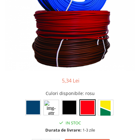
Tablouri Organizare
Cutii Sigurante
Sigurante Automate
Gama Legrand
Gama Noark
Accesorii Tablou-Sigurante
Contor Curent
Relee de comanda si supraveghere
Trasee Cabluri / Accesorii
5,34 Lei
Copex
Culori disponibile
: rosu
Tub PVC
Canal Cablu PVC
Jgheaburi Metalice Perforate
IN STOC
Bandă Izolier
Durata de livrare:
1-3 zile
Doze Electrice