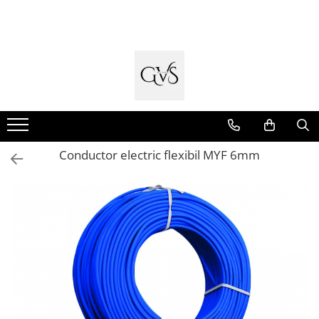
Toate Produsele
New Products
Cabluri Electrice
Conductori - Fy - Myf
Cabluri tip Cordon (MYYM)
Conductor electric flexibil MYF 6mm
Cabluri tip CYY-F
Cabluri Bransament
Cabluri tip N2XH Halogen Free
Cabluri tip NHXH E90 Halogen Free
Cabluri Internet - TV
Cabluri Alarmă - Incendiu
Fibră Optică
Tablouri si Sigurante