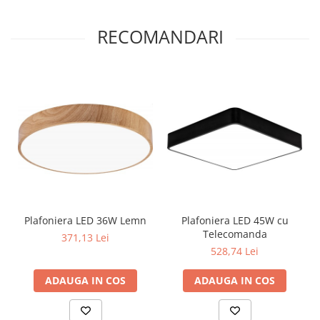
Surse de Alimentare si Accesorii
Banda LED
RECOMANDARI
Profile Aluminiu pentru Banda LED
Iluminat Industrial
Corpuri Liniare LED Industriale
Corp Iluminat Led Highbay
Iluminat Stradal
Iluminat de Urgență
Videointerfoane Si Interfoane
Kituri Legrand
Statii Incarcare Electrice
Plafoniera LED 36W Lemn
Plafoniera LED 45W cu
Stalpi Octogonali Galvanizati
Telecomanda
371,13 Lei
Stalpi de Iluminat
528,74 Lei
Brate + accesorii
ADAUGA IN COS
ADAUGA IN COS
Stalpi Decorativi
Plafoniere cu ventilator integrat