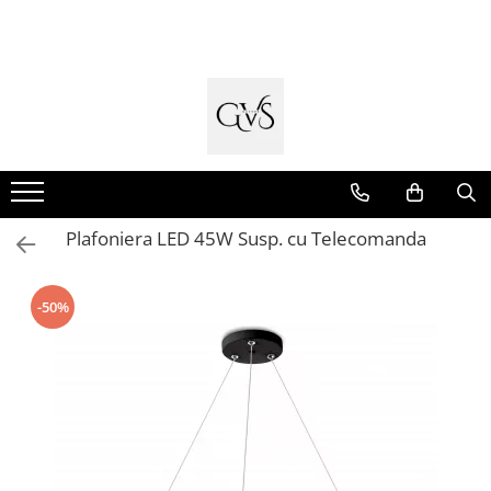
Toate Produsele
New Products
Cabluri Electrice
Conductori - Fy - Myf
Cabluri tip Cordon (MYYM)
Plafoniera LED 45W Susp. cu Telecomanda
Cabluri tip CYY-F
Cabluri Bransament
-50%
Cabluri tip N2XH Halogen Free
Cabluri tip NHXH E90 Halogen Free
Cabluri Internet - TV
Cabluri Alarmă - Incendiu
Fibră Optică
Tablouri si Sigurante