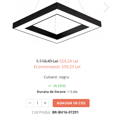
Tablouri Organizare
Cutii Sigurante
Sigurante Automate
Gama Legrand
Gama Noark
Accesorii Tablou-Sigurante
Contor Curent
Relee de comanda si supraveghere
1.118,49 Lei
559,24 Lei
Trasee Cabluri / Accesorii
Economisesti:
559,25
Lei
Copex
Culoare
:
negru
Tub PVC
IN STOC
Canal Cablu PVC
Durata de livrare:
1-3 zile
Jgheaburi Metalice Perforate
Bandă Izolier
ADAUGA IN COS
Doze Electrice
Cod Produs:
BR-BH16-07291