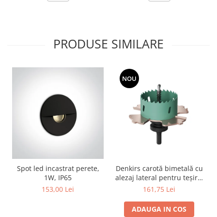
PRODUSE SIMILARE
NOU
Spot led incastrat perete,
Denkirs carotă bimetală cu
1W, IP65
alezaj lateral pentru teșire,
70×115 mm
153,00 Lei
161,75 Lei
ADAUGA IN COS