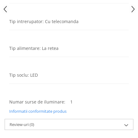
Lustre
Iluminat Scari/Trepte
Iluminat baie
Tip intrerupator: Cu telecomanda
Becuri și surse LED
Sine magnetice
Tip alimentare: La retea
Sisteme de Iluminat Plug & Play
Iluminat Exterior
Proiectoare LED
Tip soclu: LED
Aplice de Exterior
Lampi de Gradina
Spoturi Exterior Incastrabile
Numar surse de iluminare: 1
Lampi Solare
Informatii conformitate produs
Banda - Surse si Accesorii LED
Banda Led Decorativa
Review-uri
(0)
Controlere și senzori LED