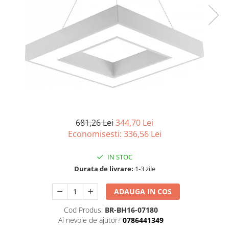
681,26 Lei
344,70 Lei
Economisesti:
336,56
Lei
IN STOC
Durata de livrare:
1-3 zile
ADAUGA IN COS
Cod Produs:
BR-BH16-07180
Ai nevoie de ajutor?
0786441349