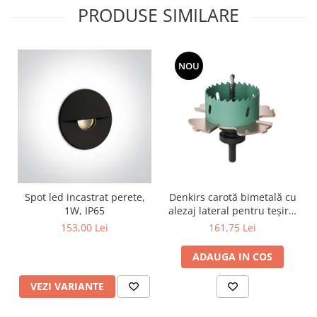
PRODUSE SIMILARE
NOU
Spot led incastrat perete,
Denkirs carotă bimetală cu
1W, IP65
alezaj lateral pentru teșire,
70×115 mm
153,00 Lei
161,75 Lei
ADAUGA IN COS
VEZI VARIANTE