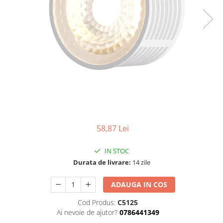
Tablouri Organizare
Cutii Sigurante
Sigurante Automate
Gama Legrand
Gama Noark
Accesorii Tablou-Sigurante
Contor Curent
Relee de comanda si supraveghere
Trasee Cabluri / Accesorii
58,87 Lei
Copex
IN STOC
Tub PVC
Durata de livrare:
14 zile
Canal Cablu PVC
ADAUGA IN COS
Jgheaburi Metalice Perforate
Bandă Izolier
Cod Produs:
C5125
Ai nevoie de ajutor?
0786441349
Doze Electrice