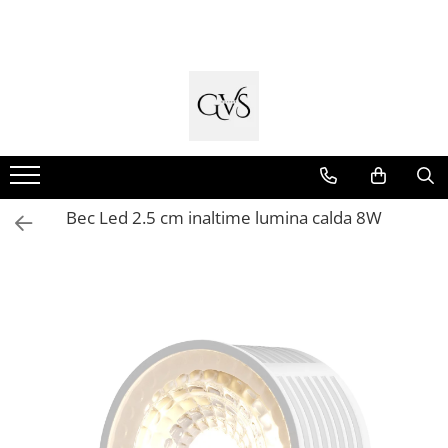
Toate Produsele
New Products
Cabluri Electrice
Conductori - Fy - Myf
Cabluri tip Cordon (MYYM)
Bec Led 2.5 cm inaltime lumina calda 8W
Cabluri tip CYY-F
Cabluri Bransament
Cabluri tip N2XH Halogen Free
Cabluri tip NHXH E90 Halogen Free
Cabluri Internet - TV
Cabluri Alarmă - Incendiu
Fibră Optică
Tablouri si Sigurante