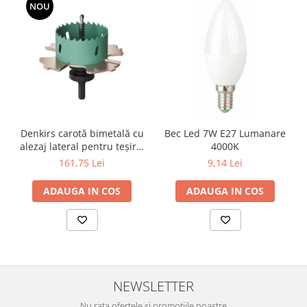
Lustre
NOU
Iluminat Scari/Trepte
Iluminat baie
Becuri și surse LED
Sine magnetice
Sisteme de Iluminat Plug & Play
Iluminat Exterior
Denkirs carotă bimetală cu
Bec Led 7W E27 Lumanare
alezaj lateral pentru teșire,
4000K
Proiectoare LED
70×115 mm
161,75 Lei
9,14 Lei
Aplice de Exterior
Lampi de Gradina
ADAUGA IN COS
ADAUGA IN COS
Spoturi Exterior Incastrabile
Lampi Solare
Banda - Surse si Accesorii LED
Banda Led Decorativa
NEWSLETTER
Controlere și senzori LED
Nu rata ofertele si promotiile noastre