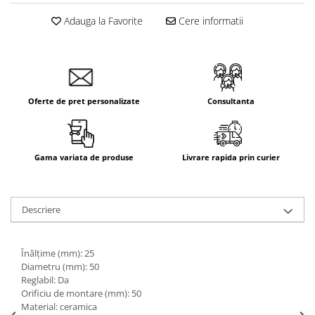
Aparataj Smart
Adauga la Favorite
Cere informatii
Livolo
Intrerupatoare Touch / Standard
German
Intrerupatoare Touch / Standard
Italian
Oferte de pret personalizate
Consultanta
Întrerupătoare Mecanice
Prize Schuko - TV / Date / Media
Prize + Intrerupatoare
Gama variata de produse
Livrare rapida prin curier
Prize
Living Now With Netatmo
Descriere
Prize si Intrerupatoare
Aparataj Aplicat
Gama Palmyie Viko
Înălțime (mm): 25
Diametru (mm): 50
Aparataj Clasic
Reglabil: Da
Gama Legrand Niloe
Orificiu de montare (mm): 50
Material: ceramica
Panasonic Arkedia Slim