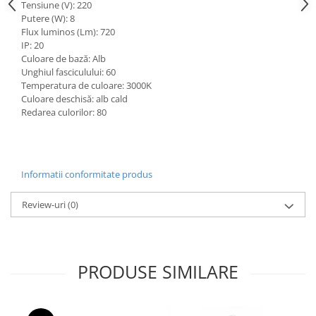
Tensiune (V): 220
Aparataj Modular
Putere (W): 8
Flux luminos (Lm): 720
Bticino Living NOW
IP: 20
Bticino AXOLUTE AIR
Culoare de bază: Alb
Unghiul fasciculului: 60
Gama Gewiss System
Temperatura de culoare: 3000K
Gama Matix Bticino
Culoare deschisă: alb cald
Legrand Mosaic
Redarea culorilor: 80
Doze de Pardoseala
Doze de Pardoseala Universale
Incara Legrand
Informatii conformitate produs
Iluminat Interior
Review-uri
(0)
Aplice - Plafoniere
Spoturi LED
Panouri LED
PRODUSE SIMILARE
Lampi de Birou
Lampadare