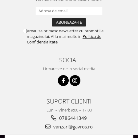
Surse de Alimentare si Accesorii
Banda LED
Profile Aluminiu pentru Banda LED
Iluminat Industrial
Vreau sa primesc newsletter cu promotiile
Corpuri Liniare LED Industriale
magazinului. Afla mai multe in
Politica de
Confidentialitate
Corp Iluminat Led Highbay
Iluminat Stradal
SOCIAL
Iluminat de Urgență
Urmareste-ne in social media
Videointerfoane Si Interfoane
Kituri Legrand
Statii Incarcare Electrice
Stalpi Octogonali Galvanizati
SUPORT CLIENTI
Stalpi de Iluminat
Luni – Vineri: 9:00 – 17:00
Brate + accesorii
0786441349
Stalpi Decorativi
vanzari@gavros.ro
Plafoniere cu ventilator integrat