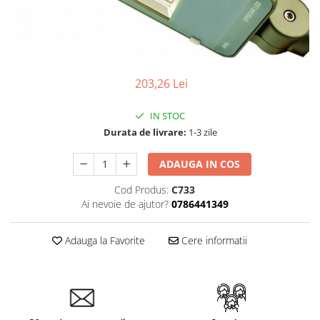
203,26 Lei
IN STOC
Durata de livrare:
1-3 zile
ADAUGA IN COS
Cod Produs:
C733
Ai nevoie de ajutor?
0786441349
Adauga la Favorite
Cere informatii