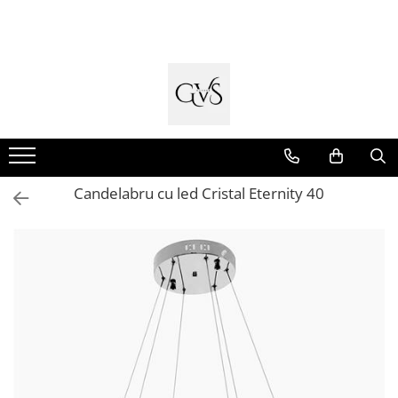
Toate Produsele
New Products
Cabluri Electrice
Conductori - Fy - Myf
Cabluri tip Cordon (MYYM)
Candelabru cu led Cristal Eternity 40
Cabluri tip CYY-F
Cabluri Bransament
Cabluri tip N2XH Halogen Free
Cabluri tip NHXH E90 Halogen Free
Cabluri Internet - TV
Cabluri Alarmă - Incendiu
Fibră Optică
Tablouri si Sigurante