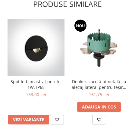
Lustre
PRODUSE SIMILARE
Iluminat Scari/Trepte
Iluminat baie
NOU
Becuri și surse LED
Sine magnetice
Sisteme de Iluminat Plug & Play
Iluminat Exterior
Proiectoare LED
Aplice de Exterior
Spot led incastrat perete,
Denkirs carotă bimetală cu
Lampi de Gradina
1W, IP65
alezaj lateral pentru teșire,
Spoturi Exterior Incastrabile
70×115 mm
153,00 Lei
161,75 Lei
Lampi Solare
ADAUGA IN COS
Banda - Surse si Accesorii LED
Banda Led Decorativa
VEZI VARIANTE
Controlere și senzori LED