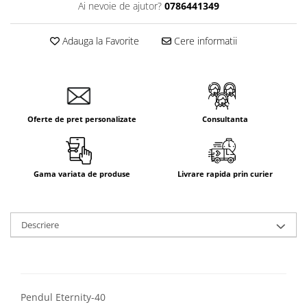
Ai nevoie de ajutor?
0786441349
Aparataj Smart
Livolo
Adauga la Favorite
Cere informatii
Intrerupatoare Touch / Standard
German
Intrerupatoare Touch / Standard
Italian
Întrerupătoare Mecanice
Oferte de pret personalizate
Consultanta
Prize Schuko - TV / Date / Media
Prize + Intrerupatoare
Prize
Gama variata de produse
Livrare rapida prin curier
Living Now With Netatmo
Prize si Intrerupatoare
Aparataj Aplicat
Descriere
Gama Palmyie Viko
Aparataj Clasic
Gama Legrand Niloe
Pendul Eternity-40
Panasonic Arkedia Slim