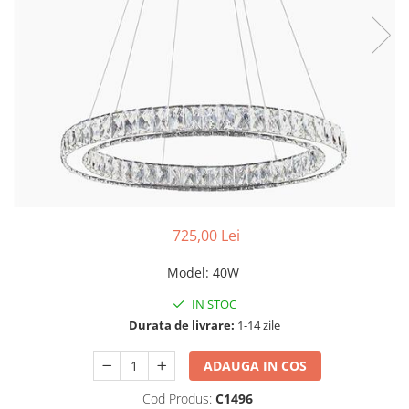
Tablouri Organizare
Cutii Sigurante
Sigurante Automate
Gama Legrand
Gama Noark
Accesorii Tablou-Sigurante
Contor Curent
Relee de comanda si supraveghere
Trasee Cabluri / Accesorii
725,00 Lei
Copex
Model
:
40W
Tub PVC
IN STOC
Canal Cablu PVC
Durata de livrare:
1-14 zile
Jgheaburi Metalice Perforate
ADAUGA IN COS
Bandă Izolier
Doze Electrice
Cod Produs:
C1496