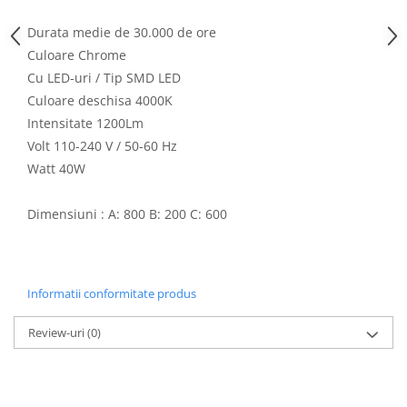
Aparataj Modular
Durata medie de 30.000 de ore
Bticino Living NOW
Culoare Chrome
Bticino AXOLUTE AIR
Cu LED-uri / Tip SMD LED
Gama Gewiss System
Culoare deschisa 4000K
Gama Matix Bticino
Intensitate 1200Lm
Legrand Mosaic
Volt 110-240 V / 50-60 Hz
Doze de Pardoseala
Watt 40W
Doze de Pardoseala Universale
Dimensiuni : A: 800 B: 200 C: 600
Incara Legrand
Iluminat Interior
Aplice - Plafoniere
Informatii conformitate produs
Spoturi LED
Panouri LED
Review-uri
(0)
Lampi de Birou
Lampadare