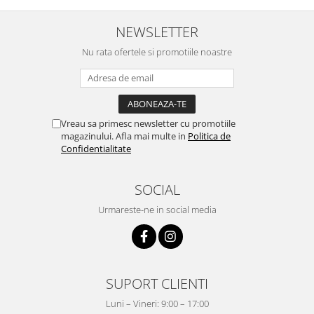
Surse de Alimentare si Accesorii
Banda LED
NEWSLETTER
Profile Aluminiu pentru Banda LED
Nu rata ofertele si promotiile noastre
Iluminat Industrial
Corpuri Liniare LED Industriale
Corp Iluminat Led Highbay
Vreau sa primesc newsletter cu promotiile
Iluminat Stradal
magazinului. Afla mai multe in
Politica de
Iluminat de Urgență
Confidentialitate
Videointerfoane Si Interfoane
Kituri Legrand
SOCIAL
Statii Incarcare Electrice
Urmareste-ne in social media
Stalpi Octogonali Galvanizati
Stalpi de Iluminat
Brate + accesorii
SUPORT CLIENTI
Stalpi Decorativi
Plafoniere cu ventilator integrat
Luni – Vineri: 9:00 – 17:00