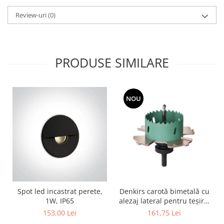
Review-uri
(0)
PRODUSE SIMILARE
NOU
Spot led incastrat perete,
Denkirs carotă bimetală cu
1W, IP65
alezaj lateral pentru teșire,
70×115 mm
153,00 Lei
161,75 Lei