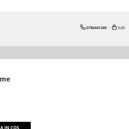
0786441349
0,00
ome
A IN COS