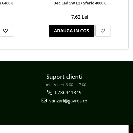
e 6400K
Bec Led 5W E27 Sferic 4000K
7,62 Lei
ADAUGA IN COS
Suport clienti
Luni – Vineri: 9:00 – 17:00
0786441349
vanzari@gavros.ro