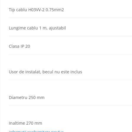
Bticino Living NOW
Urgență
Videointerfoane
Tip cablu H03VV-2 0.75mm2
Bticino AXOLUTE AIR
Si
Interfoane
Gama Gewiss System
Statii
Incarcare
Gama Matix Bticino
Lungime cablu 1 m, ajustabil
Electrice
Stalpi
Legrand Mosaic
Octogonali
Doze de Pardoseala Universale
Galvanizati
Clasa IP 20
Stalpi
Incara Legrand
de
Iluminat
Aplice - Plafoniere
Spoturi LED
Usor de instalat, becul nu este inclus
Panouri LED
Lampi de Birou
Diametru 250 mm
Lampadare
Lustre
Iluminat Scari/Trepte
Inaltime 270 mm
Iluminat baie