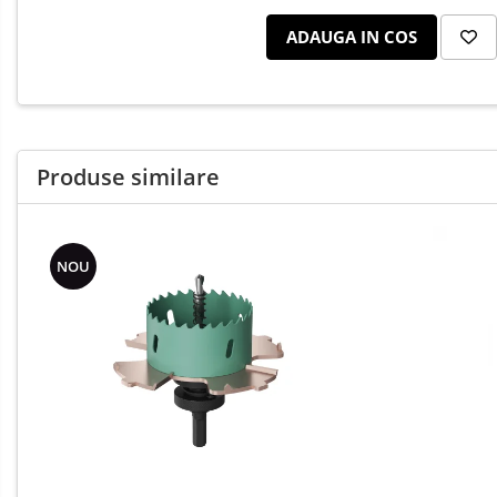
Iluminat Stradal
ADAUGA IN COS
Kituri Legrand
Brate + accesorii
Stalpi Decorativi
Produse similare
NOU