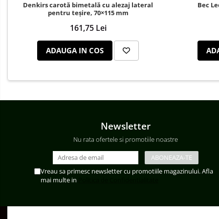
Denkirs carotă bimetală cu alezaj lateral
Bec Le
pentru teșire, 70×115 mm
161,75 Lei
ADAUGA IN COS
AD
Newsletter
Nu rata ofertele si promotiile noastre
Vreau sa primesc newsletter cu promotiile magazinului. Afla
mai multe in
Politica de Confidentialitate