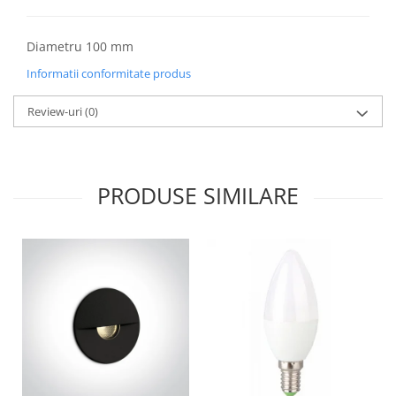
Lustre
Iluminat Scari/Trepte
Diametru 100 mm
Iluminat baie
Informatii conformitate produs
Becuri și surse LED
Sine magnetice
Review-uri
(0)
Sisteme de Iluminat Plug & Play
Iluminat Exterior
PRODUSE SIMILARE
Proiectoare LED
Aplice de Exterior
Lampi de Gradina
Spoturi Exterior Incastrabile
Lampi Solare
Banda - Surse si Accesorii LED
Banda Led Decorativa
Controlere și senzori LED