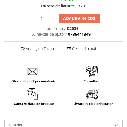
Aparataj Smart
Durata de livrare:
1-3 zile
Livolo
ADAUGA IN COS
Intrerupatoare Touch / Standard
German
Cod Produs:
C2036
Ai nevoie de ajutor?
0786441349
Intrerupatoare Touch / Standard
Italian
Întrerupătoare Mecanice
Adauga la Favorite
Cere informatii
Prize Schuko - TV / Date / Media
Prize + Intrerupatoare
Prize
Living Now With Netatmo
Oferte de pret personalizate
Consultanta
Prize si Intrerupatoare
Aparataj Aplicat
Gama Palmyie Viko
Gama variata de produse
Livrare rapida prin curier
Aparataj Clasic
Gama Legrand Niloe
Descriere
Panasonic Arkedia Slim