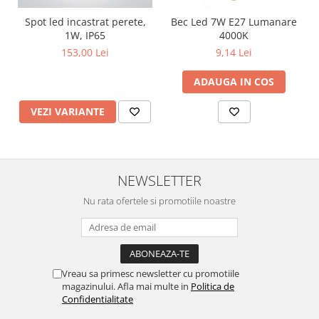
Surse de Alimentare si Accesorii
Banda LED
Spot led incastrat perete,
Bec Led 7W E27 Lumanare
1W, IP65
4000K
Profile Aluminiu pentru Banda LED
153,00 Lei
9,14 Lei
Iluminat Industrial
ADAUGA IN COS
Corpuri Liniare LED Industriale
Corp Iluminat Led Highbay
VEZI VARIANTE
Iluminat Stradal
Iluminat de Urgență
Videointerfoane Si Interfoane
NEWSLETTER
Kituri Legrand
Nu rata ofertele si promotiile noastre
Statii Incarcare Electrice
Stalpi Octogonali Galvanizati
Stalpi de Iluminat
Brate + accesorii
Vreau sa primesc newsletter cu promotiile
Stalpi Decorativi
magazinului. Afla mai multe in
Politica de
Confidentialitate
Plafoniere cu ventilator integrat