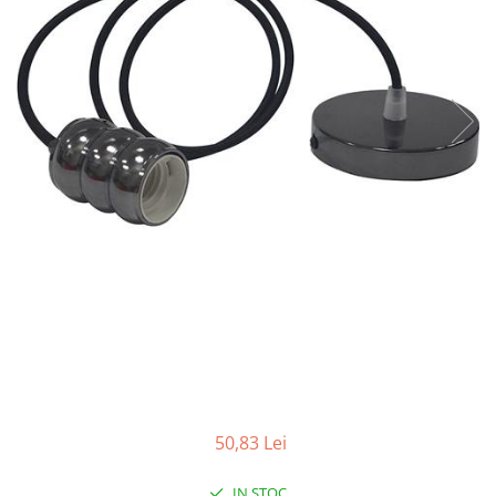
Tablouri Organizare
Cutii Sigurante
Sigurante Automate
Gama Legrand
Gama Noark
Accesorii Tablou-Sigurante
Contor Curent
Relee de comanda si supraveghere
Trasee Cabluri / Accesorii
Copex
Tub PVC
Canal Cablu PVC
Jgheaburi Metalice Perforate
50,83 Lei
Bandă Izolier
Doze Electrice
IN STOC