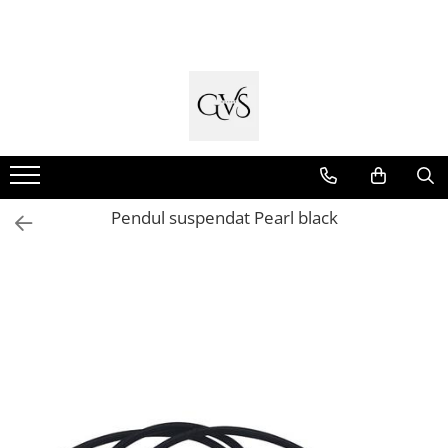
Toate Produsele
New Products
Cabluri Electrice
Conductori - Fy - Myf
Cabluri tip Cordon (MYYM)
Pendul suspendat Pearl black
Cabluri tip CYY-F
Cabluri Bransament
Cabluri tip N2XH Halogen Free
Cabluri tip NHXH E90 Halogen Free
Cabluri Internet - TV
Cabluri Alarmă - Incendiu
Fibră Optică
Tablouri si Sigurante