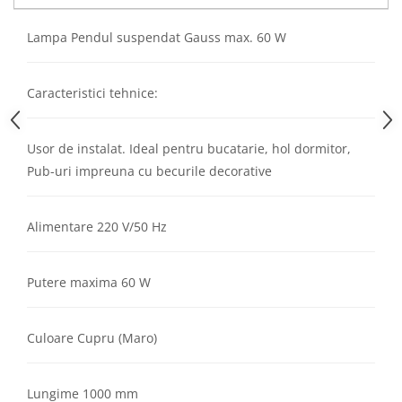
Aparataj Modular
Lampa Pendul suspendat Gauss max. 60 W
Bticino Living NOW
Bticino AXOLUTE AIR
Gama Gewiss System
Caracteristici tehnice:
Gama Matix Bticino
Legrand Mosaic
Usor de instalat. Ideal pentru bucatarie, hol dormitor,
Doze de Pardoseala
Pub-uri impreuna cu becurile decorative
Doze de Pardoseala Universale
Incara Legrand
Alimentare 220 V/50 Hz
Iluminat Interior
Aplice - Plafoniere
Putere maxima 60 W
Spoturi LED
Panouri LED
Culoare Cupru (Maro)
Lampi de Birou
Lampadare
Lungime 1000 mm