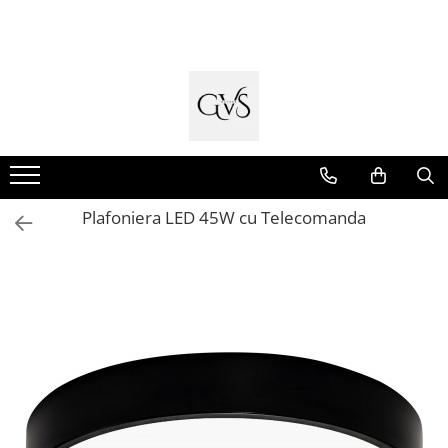
Toate Produsele
New Products
Cabluri Electrice
Conductori - Fy - Myf
Cabluri tip Cordon (MYYM)
Plafoniera LED 45W cu Telecomanda
Cabluri tip CYY-F
Cabluri Bransament
Cabluri tip N2XH Halogen Free
Cabluri tip NHXH E90 Halogen Free
Cabluri Internet - TV
Cabluri Alarmă - Incendiu
Fibră Optică
Tablouri si Sigurante