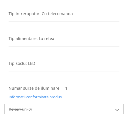
Lustre
Iluminat Scari/Trepte
Tip intrerupator: Cu telecomanda
Iluminat baie
Becuri și surse LED
Sine magnetice
Tip alimentare: La retea
Sisteme de Iluminat Plug & Play
Iluminat Exterior
Proiectoare LED
Tip soclu: LED
Aplice de Exterior
Lampi de Gradina
Spoturi Exterior Incastrabile
Numar surse de iluminare: 1
Lampi Solare
Informatii conformitate produs
Banda - Surse si Accesorii LED
Review-uri
(0)
Banda Led Decorativa
Controlere și senzori LED