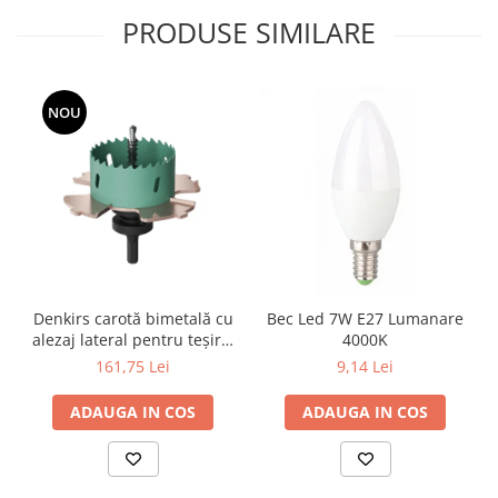
Surse de Alimentare si Accesorii
PRODUSE SIMILARE
Banda LED
Profile Aluminiu pentru Banda LED
Iluminat Industrial
NOU
Corpuri Liniare LED Industriale
Corp Iluminat Led Highbay
Iluminat Stradal
Iluminat de Urgență
Videointerfoane Si Interfoane
Kituri Legrand
Denkirs carotă bimetală cu
Bec Led 7W E27 Lumanare
Statii Incarcare Electrice
alezaj lateral pentru teșire,
4000K
Stalpi Octogonali Galvanizati
70×115 mm
161,75 Lei
9,14 Lei
Stalpi de Iluminat
ADAUGA IN COS
ADAUGA IN COS
Brate + accesorii
Stalpi Decorativi
Plafoniere cu ventilator integrat