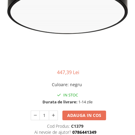
Tablouri Organizare
Cutii Sigurante
Sigurante Automate
Gama Legrand
Gama Noark
Accesorii Tablou-Sigurante
Contor Curent
Relee de comanda si supraveghere
447,39 Lei
Trasee Cabluri / Accesorii
Copex
Culoare
:
negru
Tub PVC
IN STOC
Durata de livrare:
1-14 zile
Canal Cablu PVC
Jgheaburi Metalice Perforate
ADAUGA IN COS
Bandă Izolier
Cod Produs:
C1379
Doze Electrice
Ai nevoie de ajutor?
0786441349