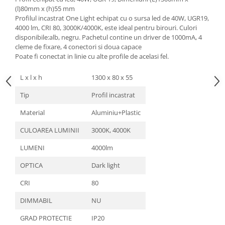
(l)80mm x (h)55 mm
Profilul incastrat One Light echipat cu o sursa led de 40W, UGR19,
4000 lm, CRI 80, 3000K/4000K, este ideal pentru birouri. Culori
disponibile:alb, negru. Pachetul contine un driver de 1000mA, 4
cleme de fixare, 4 conectori si doua capace
Poate fi conectat in linie cu alte profile de acelasi fel.
L x l x h
1300 x 80 x 55
Tip
Profil incastrat
Material
Aluminiu+Plastic
CULOAREA LUMINII
3000K, 4000K
LUMENI
4000lm
OPTICA
Dark light
CRI
80
DIMMABIL
NU
GRAD PROTECTIE
IP20