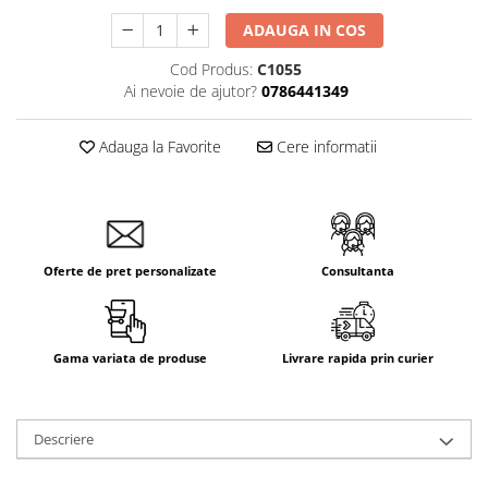
Aparataj Smart
ADAUGA IN COS
Livolo
Cod Produs:
C1055
Intrerupatoare Touch / Standard
Ai nevoie de ajutor?
0786441349
German
Intrerupatoare Touch / Standard
Adauga la Favorite
Cere informatii
Italian
Întrerupătoare Mecanice
Prize Schuko - TV / Date / Media
Prize + Intrerupatoare
Prize
Oferte de pret personalizate
Consultanta
Living Now With Netatmo
Prize si Intrerupatoare
Aparataj Aplicat
Gama variata de produse
Livrare rapida prin curier
Gama Palmyie Viko
Aparataj Clasic
Descriere
Gama Legrand Niloe
Panasonic Arkedia Slim