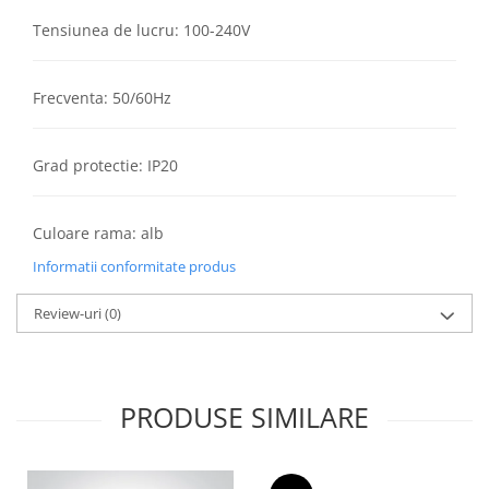
Lustre
Tensiunea de lucru: 100-240V
Iluminat Scari/Trepte
Iluminat baie
Frecventa: 50/60Hz
Becuri și surse LED
Sine magnetice
Grad protectie: IP20
Sisteme de Iluminat Plug & Play
Iluminat Exterior
Culoare rama: alb
Proiectoare LED
Informatii conformitate produs
Aplice de Exterior
Lampi de Gradina
Review-uri
(0)
Spoturi Exterior Incastrabile
Lampi Solare
Banda - Surse si Accesorii LED
PRODUSE SIMILARE
Banda Led Decorativa
Controlere și senzori LED