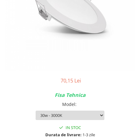
Tablouri Organizare
Cutii Sigurante
Sigurante Automate
Gama Legrand
Gama Noark
Accesorii Tablou-Sigurante
Contor Curent
Relee de comanda si supraveghere
Trasee Cabluri / Accesorii
70,15 Lei
Copex
Fisa Tehnica
Tub PVC
Model
:
Canal Cablu PVC
Jgheaburi Metalice Perforate
Bandă Izolier
IN STOC
Durata de livrare:
1-3 zile
Doze Electrice