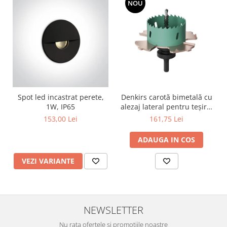
NOU
Surse de Alimentare si Accesorii
Banda LED
Profile Aluminiu pentru Banda LED
Iluminat Industrial
Corpuri Liniare LED Industriale
Corp Iluminat Led Highbay
Iluminat Stradal
Spot led incastrat perete,
Denkirs carotă bimetală cu
Iluminat de Urgență
1W, IP65
alezaj lateral pentru teșire,
70×115 mm
153,00 Lei
161,75 Lei
Videointerfoane Si Interfoane
Kituri Legrand
ADAUGA IN COS
Statii Incarcare Electrice
VEZI VARIANTE
Stalpi Octogonali Galvanizati
Stalpi de Iluminat
Brate + accesorii
Stalpi Decorativi
NEWSLETTER
Plafoniere cu ventilator integrat
Nu rata ofertele si promotiile noastre