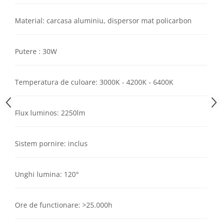
Aparataj Modular
Material: carcasa aluminiu, dispersor mat policarbon
Bticino Living NOW
Bticino AXOLUTE AIR
Gama Gewiss System
Putere : 30W
Gama Matix Bticino
Legrand Mosaic
Temperatura de culoare: 3000K - 4200K - 6400K
Doze de Pardoseala
Doze de Pardoseala Universale
Flux luminos: 2250lm
Incara Legrand
Iluminat Interior
Sistem pornire: inclus
Aplice - Plafoniere
Spoturi LED
Unghi lumina: 120°
Panouri LED
Lampi de Birou
Ore de functionare: >25.000h
Lampadare