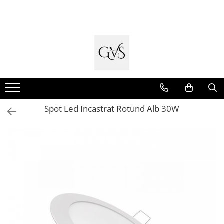
Toate Produsele
New Products
Cabluri Electrice
Conductori - Fy - Myf
Cabluri tip Cordon (MYYM)
Spot Led Incastrat Rotund Alb 30W
Cabluri tip CYY-F
Cabluri Bransament
Cabluri tip N2XH Halogen Free
Cabluri tip NHXH E90 Halogen Free
Cabluri Internet - TV
Cabluri Alarmă - Incendiu
Fibră Optică
Tablouri si Sigurante