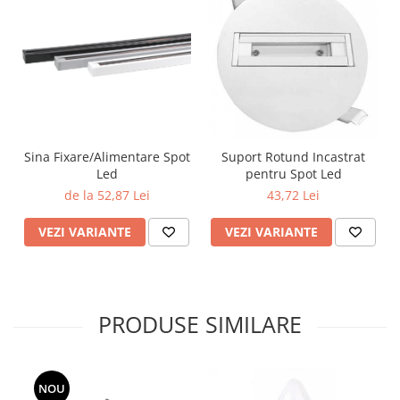
Lustre
Iluminat Scari/Trepte
Iluminat baie
Becuri și surse LED
Sine magnetice
Sisteme de Iluminat Plug & Play
Sina Fixare/Alimentare Spot
Suport Rotund Incastrat
Iluminat Exterior
Led
pentru Spot Led
Proiectoare LED
de la 52,87 Lei
43,72 Lei
Aplice de Exterior
VEZI VARIANTE
VEZI VARIANTE
Lampi de Gradina
Spoturi Exterior Incastrabile
Lampi Solare
PRODUSE SIMILARE
Banda - Surse si Accesorii LED
Banda Led Decorativa
Controlere și senzori LED
NOU