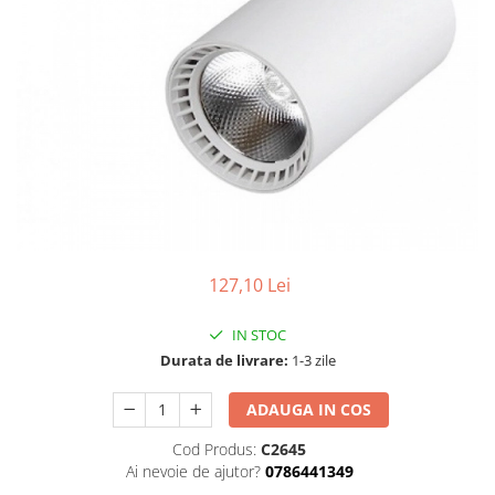
Tablouri Organizare
Cutii Sigurante
Sigurante Automate
Gama Legrand
Gama Noark
Accesorii Tablou-Sigurante
Contor Curent
Relee de comanda si supraveghere
Trasee Cabluri / Accesorii
127,10 Lei
Copex
IN STOC
Tub PVC
Durata de livrare:
1-3 zile
Canal Cablu PVC
ADAUGA IN COS
Jgheaburi Metalice Perforate
Bandă Izolier
Cod Produs:
C2645
Ai nevoie de ajutor?
0786441349
Doze Electrice