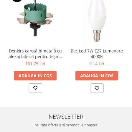
Surse de Alimentare si Accesorii
Banda LED
Profile Aluminiu pentru Banda LED
Iluminat Industrial
Corpuri Liniare LED Industriale
Corp Iluminat Led Highbay
Denkirs carotă bimetală cu
Bec Led 7W E27 Lumanare
Iluminat Stradal
alezaj lateral pentru teșire,
4000K
Iluminat de Urgență
70×115 mm
161,75 Lei
9,14 Lei
Videointerfoane Si Interfoane
ADAUGA IN COS
ADAUGA IN COS
Kituri Legrand
Statii Incarcare Electrice
Stalpi Octogonali Galvanizati
Stalpi de Iluminat
Brate + accesorii
NEWSLETTER
Stalpi Decorativi
Nu rata ofertele si promotiile noastre
Plafoniere cu ventilator integrat