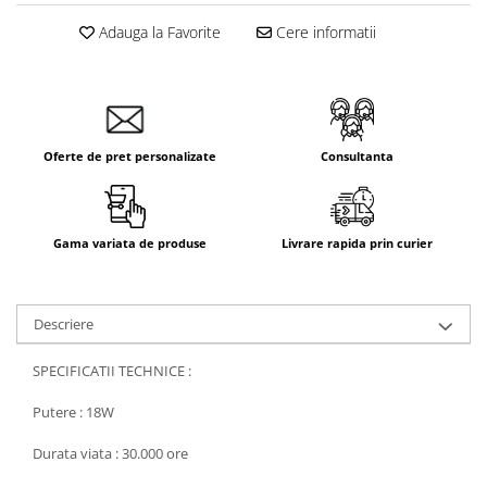
Aparataj Smart
Adauga la Favorite
Cere informatii
Livolo
Intrerupatoare Touch / Standard
German
Intrerupatoare Touch / Standard
Italian
Oferte de pret personalizate
Consultanta
Întrerupătoare Mecanice
Prize Schuko - TV / Date / Media
Prize + Intrerupatoare
Gama variata de produse
Livrare rapida prin curier
Prize
Living Now With Netatmo
Descriere
Prize si Intrerupatoare
Aparataj Aplicat
SPECIFICATII TECHNICE :
Gama Palmyie Viko
Putere : 18W
Aparataj Clasic
Gama Legrand Niloe
Durata viata : 30.000 ore
Panasonic Arkedia Slim