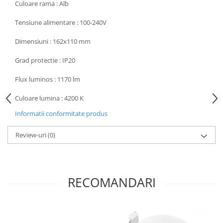
Culoare rama : Alb
Aparataj Modular
Tensiune alimentare : 100-240V
Bticino Living NOW
Bticino AXOLUTE AIR
Dimensiuni : 162x110 mm
Gama Gewiss System
Grad protectie : IP20
Gama Matix Bticino
Legrand Mosaic
Flux luminos : 1170 lm
Doze de Pardoseala
Culoare lumina : 4200 K
Doze de Pardoseala Universale
Informatii conformitate produs
Incara Legrand
Iluminat Interior
Review-uri
(0)
Aplice - Plafoniere
Spoturi LED
Panouri LED
RECOMANDARI
Lampi de Birou
Lampadare