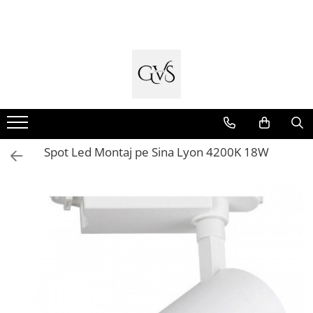
Toate Produsele
New Products
Cabluri Electrice
Conductori - Fy - Myf
Cabluri tip Cordon (MYYM)
Spot Led Montaj pe Sina Lyon 4200K 18W
Cabluri tip CYY-F
Cabluri Bransament
Cabluri tip N2XH Halogen Free
Cabluri tip NHXH E90 Halogen Free
Cabluri Internet - TV
Cabluri Alarmă - Incendiu
Fibră Optică
Tablouri si Sigurante