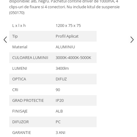
disponibile: alb, negru. Pachetul contine driver de 1000mA, 4
clips-uri de fixare si 4 conectori. Nu include kitul de suspensie
(050170)
L x l x h
1200 x 75 x 75
Tip
Profil Aplicat
Material
ALUMINIU
CULOAREA LUMINII
3000K-4000K-5000K
LUMENI
3400lm
OPTICA
DIFUZ
CRI
90
GRAD PROTECTIE
IP20
FINISAJE
ALB
DIFUZOR
PC
GARANTIE
3 ANI