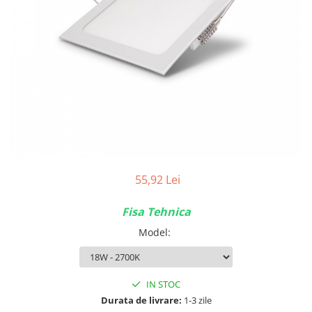
Tablouri Organizare
Cutii Sigurante
Sigurante Automate
Gama Legrand
Gama Noark
Accesorii Tablou-Sigurante
Contor Curent
Relee de comanda si supraveghere
Trasee Cabluri / Accesorii
55,92 Lei
Copex
Fisa Tehnica
Tub PVC
Model
:
Canal Cablu PVC
Jgheaburi Metalice Perforate
Bandă Izolier
IN STOC
Durata de livrare:
1-3 zile
Doze Electrice