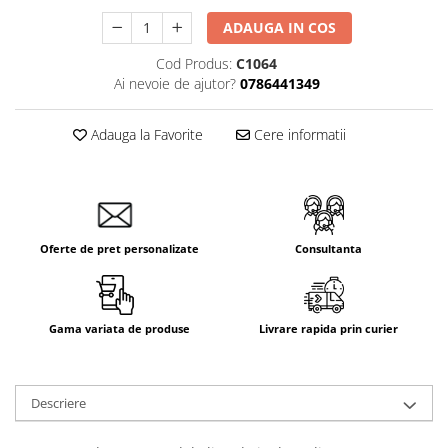
Aparataj Smart
ADAUGA IN COS
Livolo
Cod Produs:
C1064
Intrerupatoare Touch / Standard
Ai nevoie de ajutor?
0786441349
German
Intrerupatoare Touch / Standard
Adauga la Favorite
Cere informatii
Italian
Întrerupătoare Mecanice
Prize Schuko - TV / Date / Media
Prize + Intrerupatoare
Prize
Oferte de pret personalizate
Consultanta
Living Now With Netatmo
Prize si Intrerupatoare
Aparataj Aplicat
Gama variata de produse
Livrare rapida prin curier
Gama Palmyie Viko
Aparataj Clasic
Descriere
Gama Legrand Niloe
Panasonic Arkedia Slim