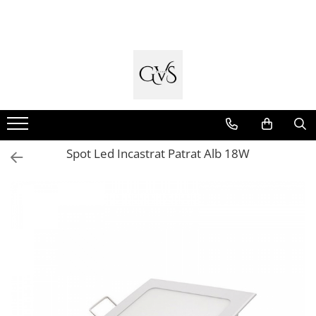
Toate Produsele
New Products
Cabluri Electrice
Conductori - Fy - Myf
Cabluri tip Cordon (MYYM)
Spot Led Incastrat Patrat Alb 18W
Cabluri tip CYY-F
Cabluri Bransament
Cabluri tip N2XH Halogen Free
Cabluri tip NHXH E90 Halogen Free
Cabluri Internet - TV
Cabluri Alarmă - Incendiu
Fibră Optică
Tablouri si Sigurante