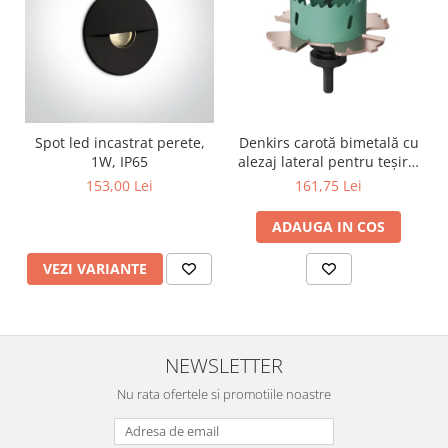
Surse de Alimentare si Accesorii
Banda LED
Profile Aluminiu pentru Banda LED
Iluminat Industrial
Corpuri Liniare LED Industriale
Spot led incastrat perete,
Denkirs carotă bimetală cu
Corp Iluminat Led Highbay
1W, IP65
alezaj lateral pentru teșire,
Iluminat Stradal
70×115 mm
153,00 Lei
161,75 Lei
Iluminat de Urgență
ADAUGA IN COS
Videointerfoane Si Interfoane
Kituri Legrand
VEZI VARIANTE
Statii Incarcare Electrice
Stalpi Octogonali Galvanizati
Stalpi de Iluminat
NEWSLETTER
Brate + accesorii
Nu rata ofertele si promotiile noastre
Stalpi Decorativi
Plafoniere cu ventilator integrat