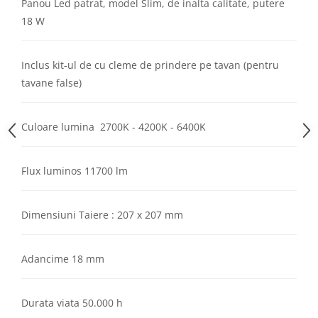
Panou Led patrat, model Slim, de inalta calitate, putere
Aparataj Modular
18 W
Bticino Living NOW
Bticino AXOLUTE AIR
Inclus kit-ul de cu cleme de prindere pe tavan (pentru
Gama Gewiss System
tavane false)
Gama Matix Bticino
Legrand Mosaic
Culoare lumina 2700K - 4200K - 6400K
Doze de Pardoseala
Doze de Pardoseala Universale
Incara Legrand
Flux luminos 11700 lm
Iluminat Interior
Aplice - Plafoniere
Dimensiuni Taiere : 207 x 207 mm
Spoturi LED
Panouri LED
Adancime 18 mm
Lampi de Birou
Lampadare
Durata viata 50.000 h