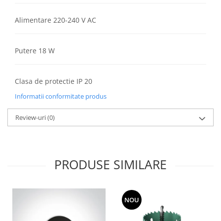
Lustre
Iluminat Scari/Trepte
Alimentare 220-240 V AC
Iluminat baie
Becuri și surse LED
Putere 18 W
Sine magnetice
Sisteme de Iluminat Plug & Play
Clasa de protectie IP 20
Iluminat Exterior
Informatii conformitate produs
Proiectoare LED
Review-uri
(0)
Aplice de Exterior
Lampi de Gradina
Spoturi Exterior Incastrabile
PRODUSE SIMILARE
Lampi Solare
Banda - Surse si Accesorii LED
Banda Led Decorativa
NOU
Controlere și senzori LED