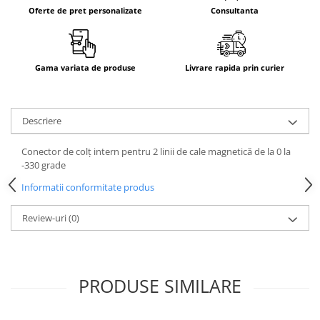
Oferte de pret personalizate
Consultanta
Aparataj Smart
Livolo
Intrerupatoare Touch / Standard
German
Gama variata de produse
Livrare rapida prin curier
Intrerupatoare Touch / Standard
Italian
Întrerupătoare Mecanice
Descriere
Prize Schuko - TV / Date / Media
Conector de colț intern pentru 2 linii de cale magnetică de la 0 la
Prize + Intrerupatoare
-330 grade
Prize
Informatii conformitate produs
Living Now With Netatmo
Prize si Intrerupatoare
Review-uri
(0)
Aparataj Aplicat
Gama Palmyie Viko
Aparataj Clasic
PRODUSE SIMILARE
Gama Legrand Niloe
Panasonic Arkedia Slim