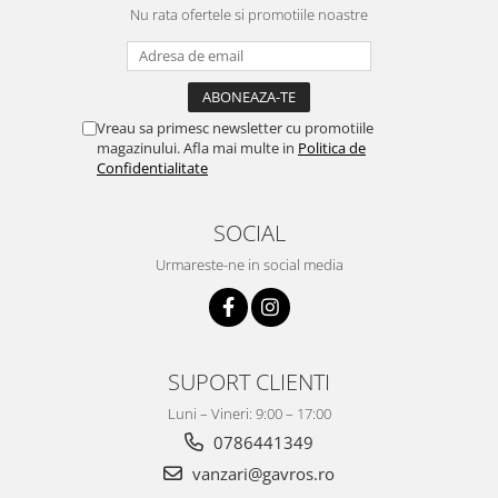
Lustre
Nu rata ofertele si promotiile noastre
Iluminat Scari/Trepte
Iluminat baie
Becuri și surse LED
Vreau sa primesc newsletter cu promotiile
Sine magnetice
magazinului. Afla mai multe in
Politica de
Confidentialitate
Sisteme de Iluminat Plug & Play
Iluminat Exterior
SOCIAL
Proiectoare LED
Urmareste-ne in social media
Aplice de Exterior
Lampi de Gradina
Spoturi Exterior Incastrabile
Lampi Solare
SUPORT CLIENTI
Banda - Surse si Accesorii LED
Luni – Vineri: 9:00 – 17:00
Banda Led Decorativa
0786441349
vanzari@gavros.ro
Controlere și senzori LED