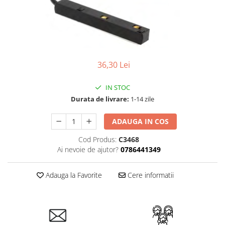
Tablouri Organizare
Cutii Sigurante
Sigurante Automate
Gama Legrand
36,30 Lei
Gama Noark
Accesorii Tablou-Sigurante
IN STOC
Contor Curent
Durata de livrare:
1-14 zile
Relee de comanda si supraveghere
ADAUGA IN COS
Trasee Cabluri / Accesorii
Cod Produs:
C3468
Copex
Ai nevoie de ajutor?
0786441349
Tub PVC
Canal Cablu PVC
Adauga la Favorite
Cere informatii
Jgheaburi Metalice Perforate
Bandă Izolier
Doze Electrice