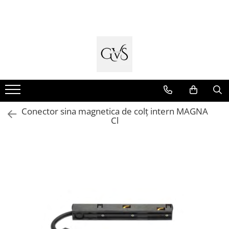
Toate Produsele
New Products
Cabluri Electrice
Conductori - Fy - Myf
Cabluri tip Cordon (MYYM)
Conector sina magnetica de colț intern MAGNA
Cabluri tip CYY-F
Cl
Cabluri Bransament
Cabluri tip N2XH Halogen Free
Cabluri tip NHXH E90 Halogen Free
Cabluri Internet - TV
Cabluri Alarmă - Incendiu
Fibră Optică
Tablouri si Sigurante