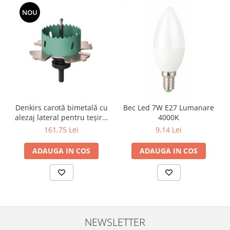
Aparataj Modular
NOU
Bticino Living NOW
Bticino AXOLUTE AIR
Gama Gewiss System
Gama Matix Bticino
Legrand Mosaic
Doze de Pardoseala
Doze de Pardoseala Universale
Denkirs carotă bimetală cu
Bec Led 7W E27 Lumanare
alezaj lateral pentru teșire,
4000K
Incara Legrand
70×115 mm
161,75 Lei
9,14 Lei
Iluminat Interior
ADAUGA IN COS
ADAUGA IN COS
Aplice - Plafoniere
Spoturi LED
Panouri LED
Lampi de Birou
Lampadare
NEWSLETTER