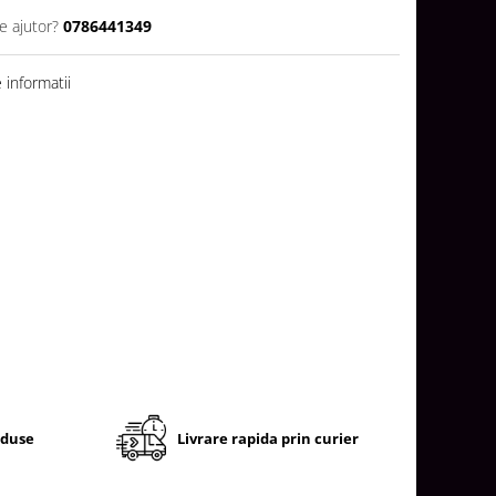
e ajutor?
0786441349
informatii
oduse
Livrare rapida prin curier