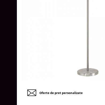
Tablouri Organizare
Cutii Sigurante
Sigurante Automate
Gama Legrand
Gama Noark
Accesorii Tablou-Sigurante
Contor Curent
Relee de comanda si supraveghere
Trasee Cabluri / Accesorii
Copex
Tub PVC
Canal Cablu PVC
Jgheaburi Metalice Perforate
Oferte de pret personalizate
Bandă Izolier
Doze Electrice