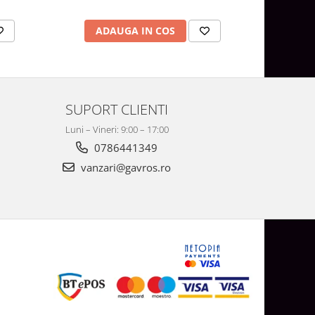
ADAUGA IN COS
AD
SUPORT CLIENTI
Luni – Vineri: 9:00 – 17:00
0786441349
vanzari@gavros.ro