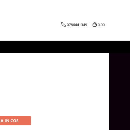
0786441349
0,00
A IN COS