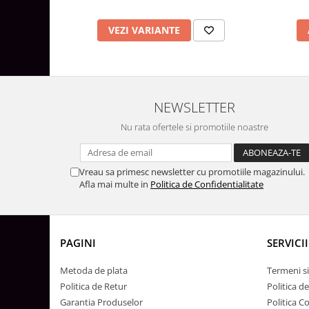
Surse de Alimentare si Accesorii
Banda LED
VEZI VARIANTE
Profile Aluminiu pentru Banda LED
Iluminat Industrial
Corpuri Liniare LED Industriale
Corp Iluminat Led Highbay
NEWSLETTER
Iluminat Stradal
Nu rata ofertele si promotiile noastre
Iluminat de Urgență
Videointerfoane Si Interfoane
Vreau sa primesc newsletter cu promotiile magazinului.
Kituri Legrand
Afla mai multe in
Politica de Confidentialitate
Statii Incarcare Electrice
Stalpi Octogonali Galvanizati
Stalpi de Iluminat
PAGINI
SERVICII
Brate + accesorii
Metoda de plata
Termeni si
Stalpi Decorativi
Politica de Retur
Politica d
Plafoniere cu ventilator integrat
Garantia Produselor
Politica C