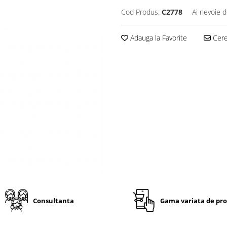
Cod Produs:
C2778
Ai nevoie d
Adauga la Favorite
Cere 
Consultanta
Gama variata de pr