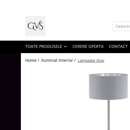
Toate Produsele
New Products
Cabluri Electrice
Conductori - Fy - Myf
TOATE PRODUSELE
CERERE OFERTA
CONTACT
Cabluri tip Cordon (MYYM)
Home /
Iluminat Interior /
Lampadar Gray
Cabluri tip CYY-F
Cabluri Bransament
Cabluri tip N2XH Halogen Free
Cabluri tip NHXH E90 Halogen Free
Cabluri Internet - TV
Cabluri Alarmă - Incendiu
Fibră Optică
Tablouri si Sigurante