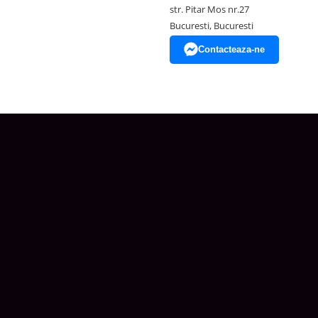
str. Pitar Mos nr.27
Bucuresti, Bucuresti
Contacteaza-ne