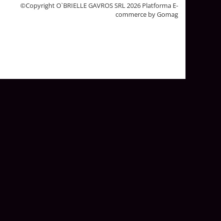
©Copyright O`BRIELLE GAVROS SRL 2026
Platforma E-
commerce by Gomag