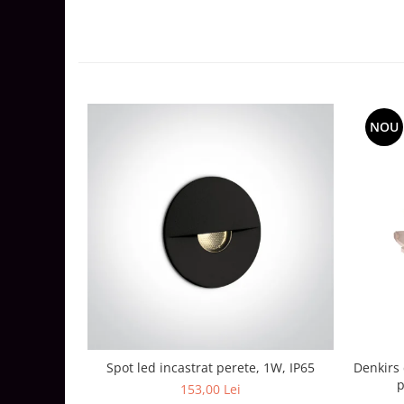
Lustre
Iluminat Scari/Trepte
Iluminat baie
Becuri și surse LED
Sine magnetice
NOU
Sisteme de Iluminat Plug & Play
Iluminat Exterior
Proiectoare LED
Aplice de Exterior
Lampi de Gradina
Spoturi Exterior Incastrabile
Lampi Solare
Banda - Surse si Accesorii LED
Banda Led Decorativa
Spot led incastrat perete, 1W, IP65
Denkirs 
Controlere și senzori LED
p
153,00 Lei