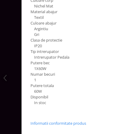
Culoare corp
Aparataj Modular
Nichel Mat
Material abajur
Bticino Living NOW
Textil
Bticino AXOLUTE AIR
Culoare abajur
Argintiu
Gama Gewiss System
Gri
Gama Matix Bticino
Clasa de protectie
IP20
Legrand Mosaic
Tip intrerupator
Doze de Pardoseala
Intrerupator Pedala
Doze de Pardoseala Universale
Putere bec
1X60W
Incara Legrand
Numar becuri
1
Iluminat Interior
Putere totala
Aplice - Plafoniere
60W
Disponibil
Spoturi LED
In stoc
Panouri LED
Lampi de Birou
Informatii conformitate produs
Lampadare