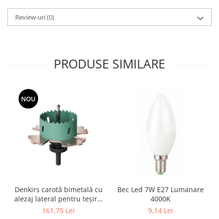
Aparataj Modular
Review-uri
(0)
Bticino Living NOW
Bticino AXOLUTE AIR
Gama Gewiss System
PRODUSE SIMILARE
Gama Matix Bticino
Legrand Mosaic
Doze de Pardoseala
NOU
Doze de Pardoseala Universale
Incara Legrand
Iluminat Interior
Aplice - Plafoniere
Spoturi LED
Panouri LED
Denkirs carotă bimetală cu
Bec Led 7W E27 Lumanare
Lampi de Birou
alezaj lateral pentru teșire,
4000K
Lampadare
70×115 mm
161,75 Lei
9,14 Lei