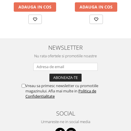
Lustre
ADAUGA IN COS
ADAUGA IN COS
Iluminat Scari/Trepte
Iluminat baie
Becuri și surse LED
Sine magnetice
Sisteme de Iluminat Plug & Play
NEWSLETTER
Iluminat Exterior
Nu rata ofertele si promotiile noastre
Proiectoare LED
Aplice de Exterior
Lampi de Gradina
Vreau sa primesc newsletter cu promotiile
Spoturi Exterior Incastrabile
magazinului. Afla mai multe in
Politica de
Confidentialitate
Lampi Solare
Banda - Surse si Accesorii LED
SOCIAL
Banda Led Decorativa
Urmareste-ne in social media
Controlere și senzori LED