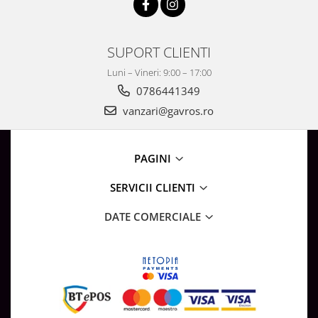
Surse de Alimentare si Accesorii
Banda LED
Profile Aluminiu pentru Banda LED
SUPORT CLIENTI
Iluminat Industrial
Luni – Vineri: 9:00 – 17:00
Corpuri Liniare LED Industriale
0786441349
Corp Iluminat Led Highbay
vanzari@gavros.ro
Iluminat Stradal
Iluminat de Urgență
PAGINI
Videointerfoane Si Interfoane
Kituri Legrand
SERVICII CLIENTI
Statii Incarcare Electrice
DATE COMERCIALE
Stalpi Octogonali Galvanizati
Stalpi de Iluminat
Brate + accesorii
Stalpi Decorativi
Plafoniere cu ventilator integrat