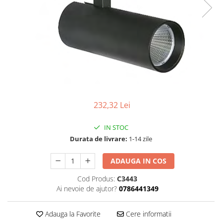
Tablouri Organizare
Cutii Sigurante
Sigurante Automate
Gama Legrand
Gama Noark
Accesorii Tablou-Sigurante
Contor Curent
232,32 Lei
Relee de comanda si supraveghere
Trasee Cabluri / Accesorii
IN STOC
Copex
Durata de livrare:
1-14 zile
Tub PVC
ADAUGA IN COS
Canal Cablu PVC
Cod Produs:
C3443
Jgheaburi Metalice Perforate
Ai nevoie de ajutor?
0786441349
Bandă Izolier
Adauga la Favorite
Cere informatii
Doze Electrice