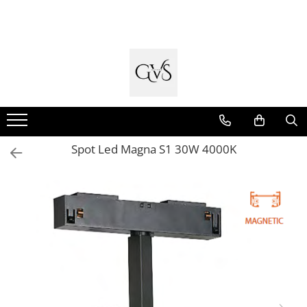
Toate Produsele
New Products
Cabluri Electrice
Conductori - Fy - Myf
Cabluri tip Cordon (MYYM)
Spot Led Magna S1 30W 4000K
Cabluri tip CYY-F
Cabluri Bransament
Cabluri tip N2XH Halogen Free
Cabluri tip NHXH E90 Halogen Free
Cabluri Internet - TV
Cabluri Alarmă - Incendiu
Fibră Optică
Tablouri si Sigurante