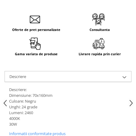
Aparataj Smart
Livolo
Intrerupatoare Touch / Standard
German
Oferte de pret personalizate
Consultanta
Intrerupatoare Touch / Standard
Italian
Întrerupătoare Mecanice
Gama variata de produse
Livrare rapida prin curier
Prize Schuko - TV / Date / Media
Prize + Intrerupatoare
Prize
Descriere
Living Now With Netatmo
Descriere:
Prize si Intrerupatoare
Dimensiune: 70x160mm
Aparataj Aplicat
Culoare: Negru
Unghi: 24
grade
Gama Palmyie Viko
Lumeni: 2460
Aparataj Clasic
4000K
30W
Gama Legrand Niloe
Informatii conformitate produs
Panasonic Arkedia Slim