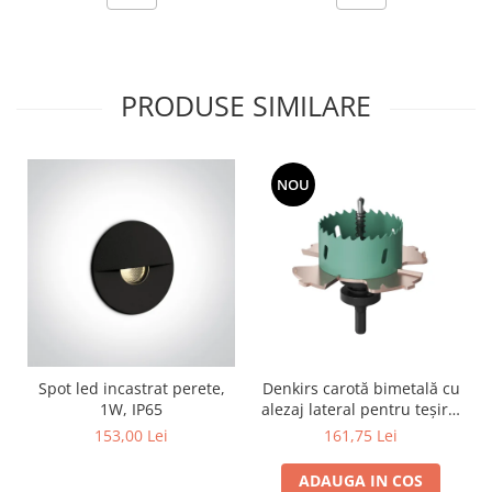
PRODUSE SIMILARE
NOU
Spot led incastrat perete,
Denkirs carotă bimetală cu
1W, IP65
alezaj lateral pentru teșire,
70×115 mm
153,00 Lei
161,75 Lei
ADAUGA IN COS