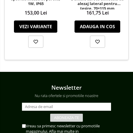
1W, IP65
alezaj lateral pentru
teșire, 70×115 mm
153,00 Lei
161,75 Lei
VEZI VARIANTE
ADAUGA IN COS
Newsletter
Nu rata ofertele si promotiile noastre
Vreau sa primesc newsletter cu promotiile
magazinului. Afla mai multe in
Politica de