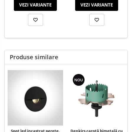
VEZI VARIANTE
VEZI VARIANTE
Produse similare
NOU
Spot led incastrat perete,
Denkirs carotă bimetală cu