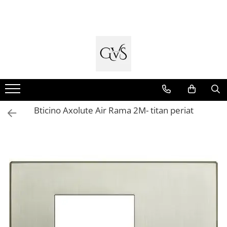
Toate Produsele
New Products
Cabluri Electrice
Conductori - Fy - Myf
Cabluri tip Cordon (MYYM)
Bticino Axolute Air Rama 2M- titan periat
Cabluri tip CYY-F
Cabluri Bransament
Cabluri tip N2XH Halogen Free
Cabluri tip NHXH E90 Halogen Free
Cabluri Internet - TV
Cabluri Alarmă - Incendiu
Fibră Optică
Tablouri si Sigurante