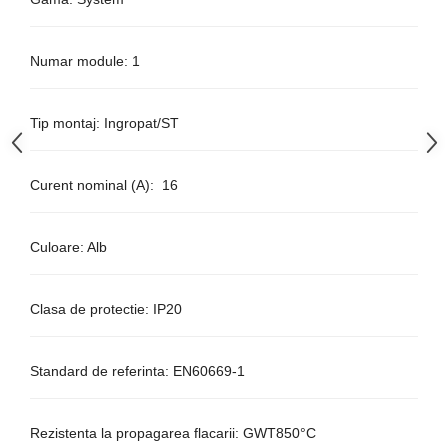
Aparataj Modular
Bticino Living NOW
Numar module: 1
Bticino AXOLUTE AIR
Gama Gewiss System
Tip montaj: Ingropat/ST
Gama Matix Bticino
Legrand Mosaic
Doze de Pardoseala
Curent nominal (A): 16
Doze de Pardoseala Universale
Incara Legrand
Culoare: Alb
Iluminat Interior
Aplice - Plafoniere
Clasa de protectie: IP20
Spoturi LED
Panouri LED
Standard de referinta: EN60669-1
Lampi de Birou
Lampadare
Rezistenta la propagarea flacarii: GWT850°C