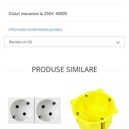
Lustre
Iluminat Scari/Trepte
Cicluri mecanice la 250V: 40000
Iluminat baie
Becuri și surse LED
Informatii conformitate produs
Sine magnetice
Review-uri
(0)
Sisteme de Iluminat Plug & Play
Iluminat Exterior
Proiectoare LED
PRODUSE SIMILARE
Aplice de Exterior
Lampi de Gradina
Spoturi Exterior Incastrabile
Lampi Solare
Banda - Surse si Accesorii LED
Banda Led Decorativa
Controlere și senzori LED