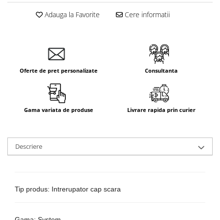
Aparataj Smart
Adauga la Favorite
Cere informatii
Livolo
Intrerupatoare Touch / Standard
German
Intrerupatoare Touch / Standard
Italian
Oferte de pret personalizate
Consultanta
Întrerupătoare Mecanice
Prize Schuko - TV / Date / Media
Prize + Intrerupatoare
Gama variata de produse
Livrare rapida prin curier
Prize
Living Now With Netatmo
Descriere
Prize si Intrerupatoare
Aparataj Aplicat
Gama Palmyie Viko
Aparataj Clasic
Tip produs: Intrerupator cap scara
Gama Legrand Niloe
Panasonic Arkedia Slim
Gama: System