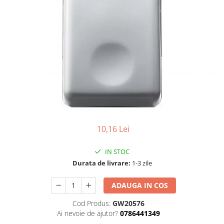
Tablouri Organizare
Cutii Sigurante
Sigurante Automate
Gama Legrand
Gama Noark
Accesorii Tablou-Sigurante
Contor Curent
Relee de comanda si supraveghere
Trasee Cabluri / Accesorii
10,16 Lei
Copex
IN STOC
Tub PVC
Durata de livrare:
1-3 zile
Canal Cablu PVC
ADAUGA IN COS
Jgheaburi Metalice Perforate
Bandă Izolier
Cod Produs:
GW20576
Ai nevoie de ajutor?
0786441349
Doze Electrice