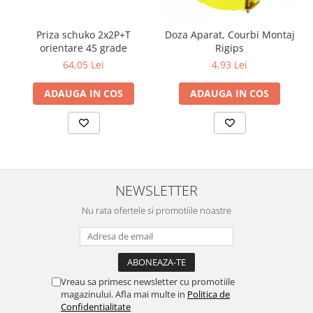
Surse de Alimentare si Accesorii
Banda LED
Priza schuko 2x2P+T
Doza Aparat, Courbi Montaj
Profile Aluminiu pentru Banda LED
orientare 45 grade
Rigips
Iluminat Industrial
64,05 Lei
4,93 Lei
Corpuri Liniare LED Industriale
ADAUGA IN COS
ADAUGA IN COS
Corp Iluminat Led Highbay
Iluminat Stradal
Iluminat de Urgență
Videointerfoane Si Interfoane
Kituri Legrand
NEWSLETTER
Statii Incarcare Electrice
Nu rata ofertele si promotiile noastre
Stalpi Octogonali Galvanizati
Stalpi de Iluminat
Brate + accesorii
Stalpi Decorativi
Vreau sa primesc newsletter cu promotiile
magazinului. Afla mai multe in
Politica de
Plafoniere cu ventilator integrat
Confidentialitate