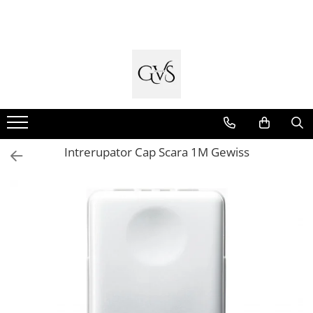
Toate Produsele
New Products
Cabluri Electrice
Conductori - Fy - Myf
Cabluri tip Cordon (MYYM)
Intrerupator Cap Scara 1M Gewiss
Cabluri tip CYY-F
Cabluri Bransament
Cabluri tip N2XH Halogen Free
Cabluri tip NHXH E90 Halogen Free
Cabluri Internet - TV
Cabluri Alarmă - Incendiu
Fibră Optică
Tablouri si Sigurante