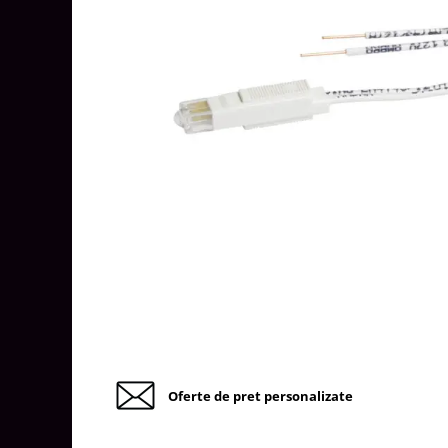
Tablouri Organizare
Cutii Sigurante
Sigurante Automate
Gama Legrand
Gama Noark
Accesorii Tablou-Sigurante
Contor Curent
Relee de comanda si supraveghere
Trasee Cabluri / Accesorii
Copex
Tub PVC
Canal Cablu PVC
Jgheaburi Metalice Perforate
Oferte de pret personalizate
Bandă Izolier
Doze Electrice