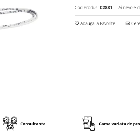
Cod Produs:
C2881
Ai nevoie d
Adauga la Favorite
Cere 
Consultanta
Gama variata de pr