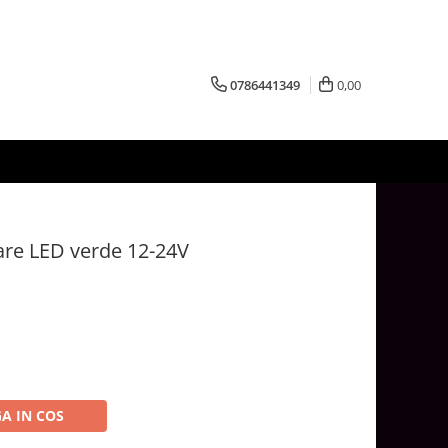
0786441349
0,00
are LED verde 12-24V
A IN COS