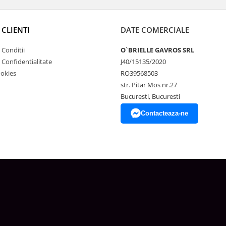
 CLIENTI
DATE COMERCIALE
 Conditii
O`BRIELLE GAVROS SRL
e Confidentialitate
J40/15135/2020
ookies
RO39568503
str. Pitar Mos nr.27
Bucuresti, Bucuresti
Contacteaza-ne