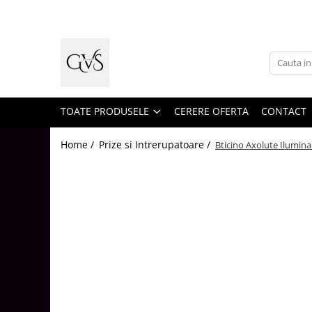
Toate Produsele
New Products
Cabluri Electrice
Conductori - Fy - Myf
TOATE PRODUSELE
CERERE OFERTA
CONTACT
Cabluri tip Cordon (MYYM)
Home /
Prize si Intrerupatoare /
Bticino Axolute Ilumin
Cabluri tip CYY-F
Cabluri Bransament
Cabluri tip N2XH Halogen Free
Cabluri tip NHXH E90 Halogen Free
Cabluri Internet - TV
Cabluri Alarmă - Incendiu
Fibră Optică
Tablouri si Sigurante