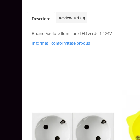
Aparataj Smart
Livolo
Review-uri
(0)
Descriere
Intrerupatoare Touch / Standard
German
Bticino Axolute Iluminare LED verde 12-24V
Intrerupatoare Touch / Standard
Informatii conformitate produs
Italian
Întrerupătoare Mecanice
Prize Schuko - TV / Date / Media
Prize + Intrerupatoare
Prize
Living Now With Netatmo
Prize si Intrerupatoare
Aparataj Aplicat
Gama Palmyie Viko
Aparataj Clasic
Gama Legrand Niloe
Panasonic Arkedia Slim