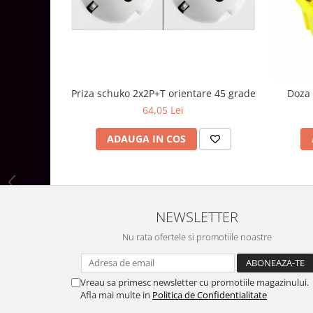
Aparataj Modular
Bticino Living NOW
Bticino AXOLUTE AIR
Gama Gewiss System
Gama Matix Bticino
Priza schuko 2x2P+T orientare 45 grade
Doza 
Legrand Mosaic
64,05 Lei
Doze de Pardoseala
ADAUGA IN COS
Doze de Pardoseala Universale
Incara Legrand
Iluminat Interior
Aplice - Plafoniere
NEWSLETTER
Spoturi LED
Nu rata ofertele si promotiile noastre
Panouri LED
Lampi de Birou
Vreau sa primesc newsletter cu promotiile magazinului.
Lampadare
Afla mai multe in
Politica de Confidentialitate