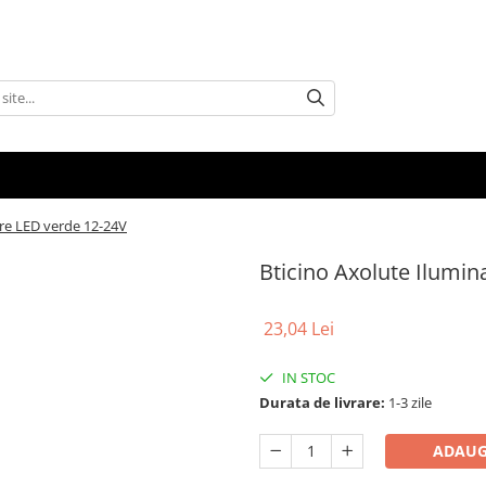
are LED verde 12-24V
Bticino Axolute Ilumin
23,04 Lei
IN STOC
Durata de livrare:
1-3 zile
ADAUG