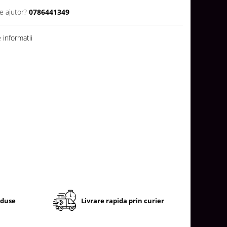
e ajutor?
0786441349
informatii
oduse
Livrare rapida prin curier