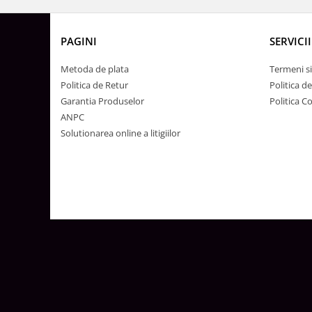
Lustre
Iluminat Scari/Trepte
PAGINI
SERVICII
Iluminat baie
Becuri și surse LED
Metoda de plata
Termeni si
Politica de Retur
Politica d
Sine magnetice
Garantia Produselor
Politica C
Sisteme de Iluminat Plug & Play
ANPC
Iluminat Exterior
Solutionarea online a litigiilor
Proiectoare LED
Aplice de Exterior
Lampi de Gradina
Spoturi Exterior Incastrabile
Lampi Solare
Banda - Surse si Accesorii LED
Banda Led Decorativa
Controlere și senzori LED