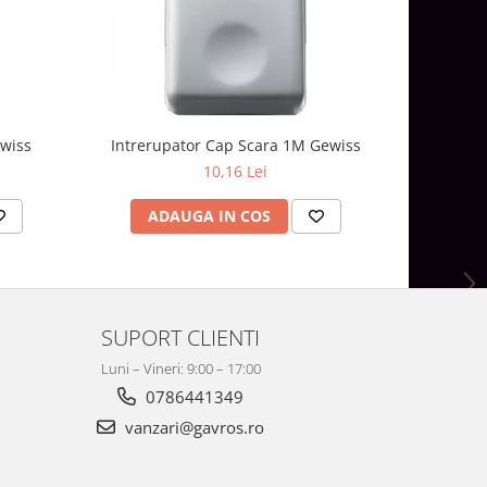
wiss
Intrerupator Cap Scara 1M Gewiss
Intreru
10,16 Lei
ADAUGA IN COS
AD
SUPORT CLIENTI
Luni – Vineri: 9:00 – 17:00
0786441349
vanzari@gavros.ro