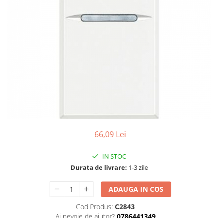
66,09 Lei
IN STOC
Durata de livrare:
1-3 zile
ADAUGA IN COS
Cod Produs:
C2843
Ai nevoie de ajutor?
0786441349