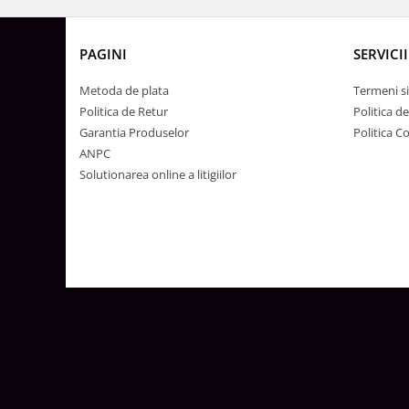
Lustre
Iluminat Scari/Trepte
PAGINI
SERVICII
Iluminat baie
Becuri și surse LED
Metoda de plata
Termeni si
Politica de Retur
Politica d
Sine magnetice
Garantia Produselor
Politica C
Sisteme de Iluminat Plug & Play
ANPC
Iluminat Exterior
Solutionarea online a litigiilor
Proiectoare LED
Aplice de Exterior
Lampi de Gradina
Spoturi Exterior Incastrabile
Lampi Solare
Banda - Surse si Accesorii LED
Banda Led Decorativa
Controlere și senzori LED