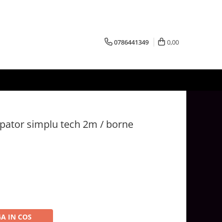
0786441349
0,00
upator simplu tech 2m / borne
A IN COS