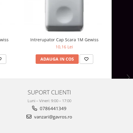
wiss
Intrerupator Cap Scara 1M Gewiss
Intreru
10,16 Lei
ADAUGA IN COS
AD
SUPORT CLIENTI
Luni – Vineri: 9:00 – 17:00
0786441349
vanzari@gavros.ro