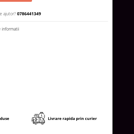
e ajutor?
0786441349
informatii
oduse
Livrare rapida prin curier