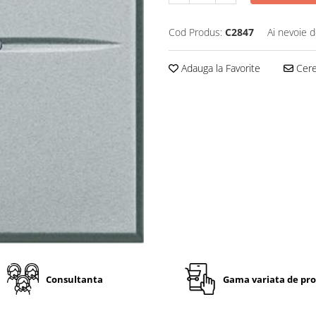
Cod Produs:
C2847
Ai nevoie d
Adauga la Favorite
Cere 
Consultanta
Gama variata de pr