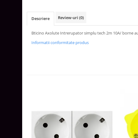
Aparataj Smart
Livolo
Review-uri
(0)
Descriere
Intrerupatoare Touch / Standard
German
Bticino Axolute Intrerupator simplu tech 2m 10A/ borne 
Intrerupatoare Touch / Standard
Informatii conformitate produs
Italian
Întrerupătoare Mecanice
Prize Schuko - TV / Date / Media
Prize + Intrerupatoare
Prize
Living Now With Netatmo
Prize si Intrerupatoare
Aparataj Aplicat
Gama Palmyie Viko
Aparataj Clasic
Gama Legrand Niloe
Panasonic Arkedia Slim