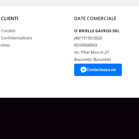
 CLIENTI
DATE COMERCIALE
 Conditii
O`BRIELLE GAVROS SRL
e Confidentialitate
J40/15135/2020
ookies
RO39568503
str. Pitar Mos nr.27
Bucuresti, Bucuresti
Contacteaza-ne