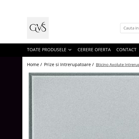
Toate Produsele
New Products
Cabluri Electrice
Conductori - Fy - Myf
TOATE PRODUSELE
CERERE OFERTA
CONTACT
Cabluri tip Cordon (MYYM)
Home /
Prize si Intrerupatoare /
Bticino Axolute Intrer
Cabluri tip CYY-F
Cabluri Bransament
Cabluri tip N2XH Halogen Free
Cabluri tip NHXH E90 Halogen Free
Cabluri Internet - TV
Cabluri Alarmă - Incendiu
Fibră Optică
Tablouri si Sigurante