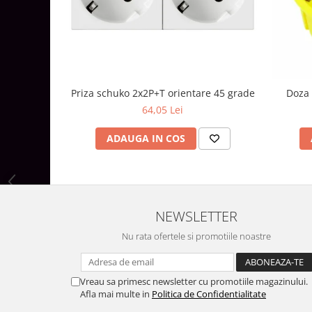
Aparataj Modular
Bticino Living NOW
Bticino AXOLUTE AIR
Gama Gewiss System
Gama Matix Bticino
Priza schuko 2x2P+T orientare 45 grade
Doza 
Legrand Mosaic
64,05 Lei
Doze de Pardoseala
ADAUGA IN COS
Doze de Pardoseala Universale
Incara Legrand
Iluminat Interior
Aplice - Plafoniere
NEWSLETTER
Spoturi LED
Nu rata ofertele si promotiile noastre
Panouri LED
Lampi de Birou
Vreau sa primesc newsletter cu promotiile magazinului.
Lampadare
Afla mai multe in
Politica de Confidentialitate