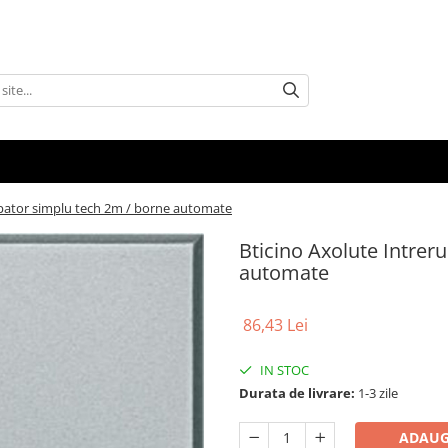
upator simplu tech 2m / borne automate
Bticino Axolute Intrer
automate
86,43 Lei
IN STOC
Durata de livrare:
1-3 zile
ADAUG