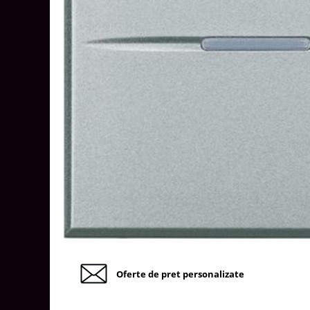
Tablouri Organizare
Cutii Sigurante
Sigurante Automate
Gama Legrand
Gama Noark
Accesorii Tablou-Sigurante
Contor Curent
Relee de comanda si supraveghere
Trasee Cabluri / Accesorii
Copex
Tub PVC
Canal Cablu PVC
Jgheaburi Metalice Perforate
Oferte de pret personalizate
Bandă Izolier
Doze Electrice