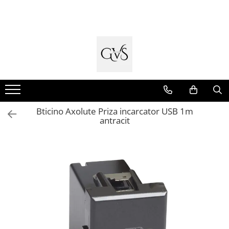
Toate Produsele
New Products
Cabluri Electrice
Conductori - Fy - Myf
Cabluri tip Cordon (MYYM)
Bticino Axolute Priza incarcator USB 1m
Cabluri tip CYY-F
antracit
Cabluri Bransament
Cabluri tip N2XH Halogen Free
Cabluri tip NHXH E90 Halogen Free
Cabluri Internet - TV
Cabluri Alarmă - Incendiu
Fibră Optică
Tablouri si Sigurante