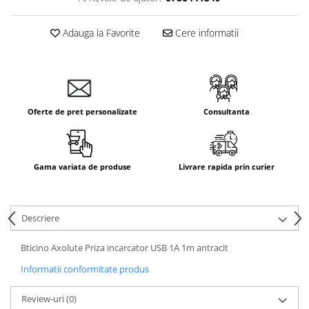
Aparataj Smart
Livolo
Adauga la Favorite
Cere informatii
Intrerupatoare Touch / Standard
German
Intrerupatoare Touch / Standard
Italian
Oferte de pret personalizate
Consultanta
Întrerupătoare Mecanice
Prize Schuko - TV / Date / Media
Prize + Intrerupatoare
Gama variata de produse
Livrare rapida prin curier
Prize
Living Now With Netatmo
Prize si Intrerupatoare
Descriere
Aparataj Aplicat
Gama Palmyie Viko
Bticino Axolute Priza incarcator USB 1A 1m antracit
Aparataj Clasic
Informatii conformitate produs
Gama Legrand Niloe
Review-uri
(0)
Panasonic Arkedia Slim