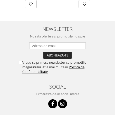
Lustre
Iluminat Scari/Trepte
Iluminat baie
Becuri și surse LED
NEWSLETTER
Sine magnetice
Nu rata ofertele si promotiile noastre
Sisteme de Iluminat Plug & Play
Iluminat Exterior
Proiectoare LED
Vreau sa primesc newsletter cu promotiile
Aplice de Exterior
magazinului. Afla mai multe in
Politica de
Lampi de Gradina
Confidentialitate
Spoturi Exterior Incastrabile
SOCIAL
Lampi Solare
Urmareste-ne in social media
Banda - Surse si Accesorii LED
Banda Led Decorativa
Controlere și senzori LED