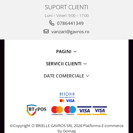
Surse de Alimentare si Accesorii
SUPORT CLIENTI
Banda LED
Luni – Vineri: 9:00 – 17:00
Profile Aluminiu pentru Banda LED
0786441349
Iluminat Industrial
vanzari@gavros.ro
Corpuri Liniare LED Industriale
Corp Iluminat Led Highbay
PAGINI
Iluminat Stradal
Iluminat de Urgență
SERVICII CLIENTI
Videointerfoane Si Interfoane
DATE COMERCIALE
Kituri Legrand
Statii Incarcare Electrice
Stalpi Octogonali Galvanizati
Stalpi de Iluminat
Brate + accesorii
Stalpi Decorativi
©Copyright O`BRIELLE GAVROS SRL 2026
Platforma E-commerce
Plafoniere cu ventilator integrat
by Gomag