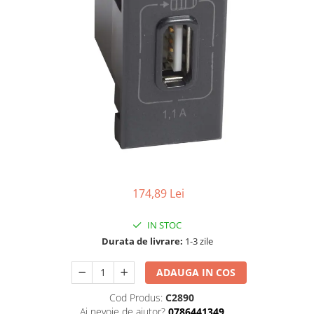
Tablouri Organizare
Cutii Sigurante
Sigurante Automate
Gama Legrand
Gama Noark
Accesorii Tablou-Sigurante
Contor Curent
Relee de comanda si supraveghere
Trasee Cabluri / Accesorii
174,89 Lei
Copex
Tub PVC
IN STOC
Canal Cablu PVC
Durata de livrare:
1-3 zile
Jgheaburi Metalice Perforate
ADAUGA IN COS
Bandă Izolier
Cod Produs:
C2890
Doze Electrice
Ai nevoie de ajutor?
0786441349