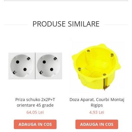
Aparataj Modular
Bticino Living NOW
PRODUSE SIMILARE
Bticino AXOLUTE AIR
Gama Gewiss System
Gama Matix Bticino
Legrand Mosaic
Doze de Pardoseala
Doze de Pardoseala Universale
Incara Legrand
Iluminat Interior
Aplice - Plafoniere
Spoturi LED
Priza schuko 2x2P+T
Doza Aparat, Courbi Montaj
orientare 45 grade
Rigips
Panouri LED
64,05 Lei
4,93 Lei
Lampi de Birou
Lampadare
ADAUGA IN COS
ADAUGA IN COS