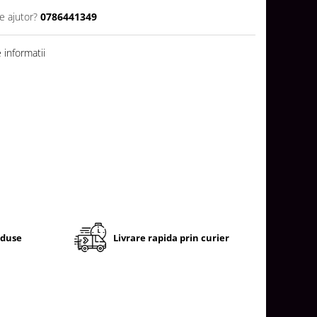
e ajutor?
0786441349
informatii
oduse
Livrare rapida prin curier