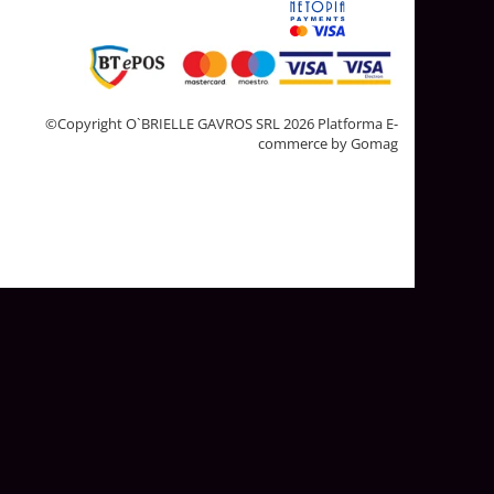
©Copyright O`BRIELLE GAVROS SRL 2026
Platforma E-
commerce by Gomag