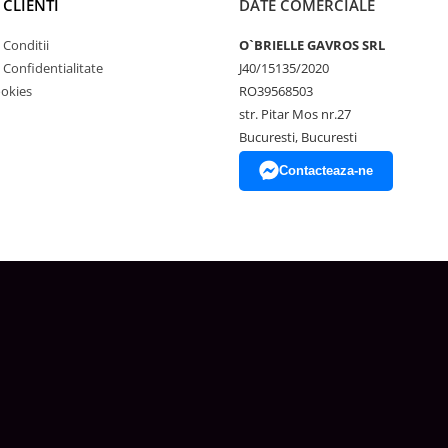
 CLIENTI
DATE COMERCIALE
 Conditii
O`BRIELLE GAVROS SRL
e Confidentialitate
J40/15135/2020
ookies
RO39568503
str. Pitar Mos nr.27
Bucuresti, Bucuresti
Contacteaza-ne