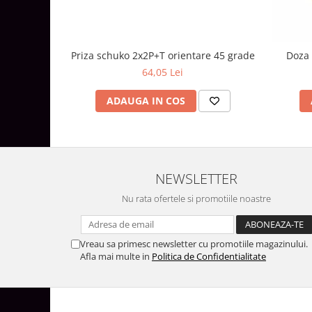
Aparataj Modular
Bticino Living NOW
Bticino AXOLUTE AIR
Priza schuko 2x2P+T orientare 45 grade
Doza 
Gama Gewiss System
64,05 Lei
Gama Matix Bticino
ADAUGA IN COS
Legrand Mosaic
Doze de Pardoseala
Doze de Pardoseala Universale
Incara Legrand
NEWSLETTER
Iluminat Interior
Nu rata ofertele si promotiile noastre
Aplice - Plafoniere
Spoturi LED
Vreau sa primesc newsletter cu promotiile magazinului.
Panouri LED
Afla mai multe in
Politica de Confidentialitate
Lampi de Birou
Lampadare