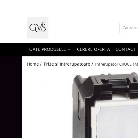
Toate Produsele
New Products
Cabluri Electrice
Conductori - Fy - Myf
TOATE PRODUSELE
CERERE OFERTA
CONTACT
Cabluri tip Cordon (MYYM)
Home /
Prize si Intrerupatoare /
Intrerupator CRUCE 1M 
Cabluri tip CYY-F
Cabluri Bransament
Cabluri tip N2XH Halogen Free
Cabluri tip NHXH E90 Halogen Free
Cabluri Internet - TV
Cabluri Alarmă - Incendiu
Fibră Optică
Tablouri si Sigurante