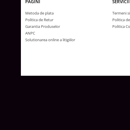
Lustre
PAGINI
SERVICII
Iluminat Scari/Trepte
Metoda de plata
Termeni si
Iluminat baie
Politica de Retur
Politica d
Garantia Produselor
Politica C
Becuri și surse LED
ANPC
Sine magnetice
Solutionarea online a litigiilor
Sisteme de Iluminat Plug & Play
Iluminat Exterior
Proiectoare LED
Aplice de Exterior
Lampi de Gradina
Spoturi Exterior Incastrabile
Lampi Solare
Banda - Surse si Accesorii LED
Banda Led Decorativa
Controlere și senzori LED