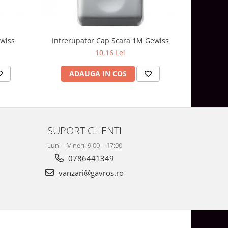
wiss
Intrerupator Cap Scara 1M Gewiss
Intreru
10,16 Lei
ADAUGA IN COS
AD
SUPORT CLIENTI
Luni – Vineri: 9:00 – 17:00
0786441349
vanzari@gavros.ro