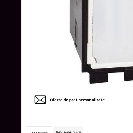
Tablouri Organizare
Cutii Sigurante
Sigurante Automate
Gama Legrand
Gama Noark
Accesorii Tablou-Sigurante
Contor Curent
Relee de comanda si supraveghere
Trasee Cabluri / Accesorii
Copex
Tub PVC
Oferte de pret personalizate
Canal Cablu PVC
Jgheaburi Metalice Perforate
Bandă Izolier
Doze Electrice
Review-uri
(0)