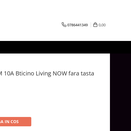
0786441349
0,00
 10A Bticino Living NOW fara tasta
A IN COS