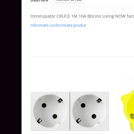
Descriere
Aparataj Smart
Livolo
Intrerupator CRUCE 1M 10A Bticino Living NOW far
Intrerupatoare Touch / Standard
Informatii conformitate produs
German
Intrerupatoare Touch / Standard
Italian
Întrerupătoare Mecanice
Prize Schuko - TV / Date / Media
Prize + Intrerupatoare
Prize
Living Now With Netatmo
Prize si Intrerupatoare
Aparataj Aplicat
Gama Palmyie Viko
Aparataj Clasic
Gama Legrand Niloe
Panasonic Arkedia Slim