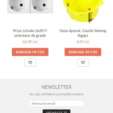
Aparataj Modular
Bticino Living NOW
Bticino AXOLUTE AIR
Gama Gewiss System
Priza schuko 2x2P+T
Doza Aparat, Courbi Montaj
Gama Matix Bticino
orientare 45 grade
Rigips
Legrand Mosaic
64,05 Lei
4,93 Lei
Doze de Pardoseala
ADAUGA IN COS
ADAUGA IN COS
Doze de Pardoseala Universale
Incara Legrand
Iluminat Interior
Aplice - Plafoniere
Spoturi LED
NEWSLETTER
Panouri LED
Nu rata ofertele si promotiile noastre
Lampi de Birou
Lampadare