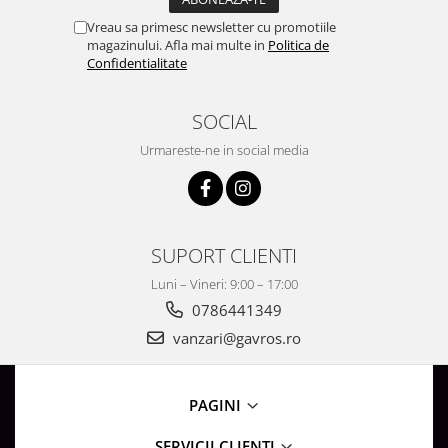
Lustre
Vreau sa primesc newsletter cu promotiile
Iluminat Scari/Trepte
magazinului. Afla mai multe in
Politica de
Confidentialitate
Iluminat baie
Becuri și surse LED
SOCIAL
Sine magnetice
Urmareste-ne in social media
Sisteme de Iluminat Plug & Play
Iluminat Exterior
Proiectoare LED
Aplice de Exterior
SUPORT CLIENTI
Lampi de Gradina
Luni – Vineri: 9:00 – 17:00
Spoturi Exterior Incastrabile
0786441349
vanzari@gavros.ro
Lampi Solare
Banda - Surse si Accesorii LED
Banda Led Decorativa
PAGINI
Controlere și senzori LED
SERVICII CLIENTI