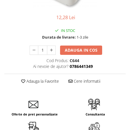
Tablouri Organizare
Cutii Sigurante
12,28 Lei
Sigurante Automate
IN STOC
Gama Legrand
Durata de livrare:
1-3 zile
Gama Noark
Accesorii Tablou-Sigurante
ADAUGA IN COS
Contor Curent
Cod Produs:
C644
Relee de comanda si supraveghere
Ai nevoie de ajutor?
0786441349
Trasee Cabluri / Accesorii
Adauga la Favorite
Cere informatii
Copex
Tub PVC
Canal Cablu PVC
Jgheaburi Metalice Perforate
Oferte de pret personalizate
Consultanta
Bandă Izolier
Doze Electrice