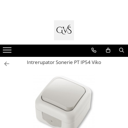
Toate Produsele
New Products
Cabluri Electrice
Conductori - Fy - Myf
Cabluri tip Cordon (MYYM)
Intrerupator Sonerie PT IP54 Viko
Cabluri tip CYY-F
Cabluri Bransament
Cabluri tip N2XH Halogen Free
Cabluri tip NHXH E90 Halogen Free
Cabluri Internet - TV
Cabluri Alarmă - Incendiu
Fibră Optică
Tablouri si Sigurante