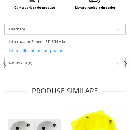
Aparataj Smart
Gama variata de produse
Livrare rapida prin curier
Livolo
Intrerupatoare Touch / Standard
German
Descriere
Intrerupatoare Touch / Standard
Italian
Intrerupator Sonerie PT IP54 Viko
Întrerupătoare Mecanice
Informatii conformitate produs
Prize Schuko - TV / Date / Media
Review-uri
(0)
Prize + Intrerupatoare
Prize
Living Now With Netatmo
Prize si Intrerupatoare
PRODUSE SIMILARE
Aparataj Aplicat
Gama Palmyie Viko
Aparataj Clasic
Gama Legrand Niloe
Panasonic Arkedia Slim