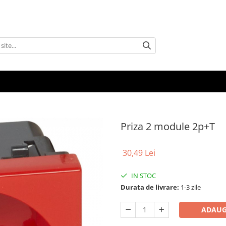
Priza 2 module 2p+T
30,49 Lei
IN STOC
Durata de livrare:
1-3 zile
ADAUG