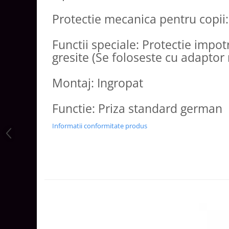
Aparataj Modular
Protectie mecanica pentru copii
Bticino Living NOW
Bticino AXOLUTE AIR
Functii speciale: Protectie impo
Gama Gewiss System
gresite (Se foloseste cu adaptor
Gama Matix Bticino
Legrand Mosaic
Montaj: Ingropat
Doze de Pardoseala
Functie: Priza standard german
Doze de Pardoseala Universale
Incara Legrand
Informatii conformitate produs
Iluminat Interior
Aplice - Plafoniere
Spoturi LED
Panouri LED
Lampi de Birou
Lampadare