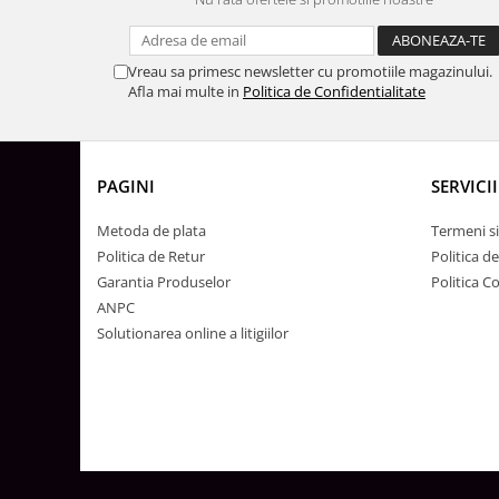
Surse de Alimentare si Accesorii
Banda LED
Profile Aluminiu pentru Banda LED
Vreau sa primesc newsletter cu promotiile magazinului.
Afla mai multe in
Politica de Confidentialitate
Iluminat Industrial
Corpuri Liniare LED Industriale
Corp Iluminat Led Highbay
PAGINI
SERVICII
Iluminat Stradal
Metoda de plata
Termeni si
Iluminat de Urgență
Politica de Retur
Politica d
Videointerfoane Si Interfoane
Garantia Produselor
Politica C
Kituri Legrand
ANPC
Statii Incarcare Electrice
Solutionarea online a litigiilor
Stalpi Octogonali Galvanizati
Stalpi de Iluminat
Brate + accesorii
Stalpi Decorativi
Plafoniere cu ventilator integrat