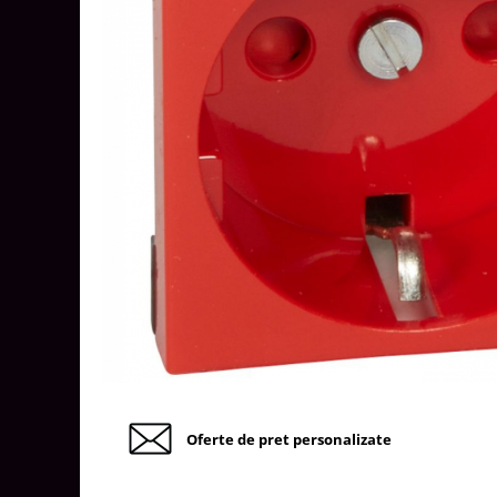
Tablouri Organizare
Cutii Sigurante
Sigurante Automate
Gama Legrand
Gama Noark
Accesorii Tablou-Sigurante
Contor Curent
Relee de comanda si supraveghere
Trasee Cabluri / Accesorii
Copex
Tub PVC
Canal Cablu PVC
Jgheaburi Metalice Perforate
Oferte de pret personalizate
Bandă Izolier
Doze Electrice