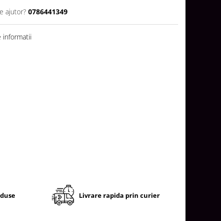
e ajutor?
0786441349
informatii
oduse
Livrare rapida prin curier