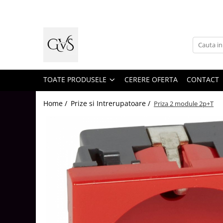
Toate Produsele
New Products
Cabluri Electrice
Conductori - Fy - Myf
TOATE PRODUSELE
CERERE OFERTA
CONTACT
Cabluri tip Cordon (MYYM)
Home /
Prize si Intrerupatoare /
Priza 2 module 2p+T
Cabluri tip CYY-F
Cabluri Bransament
Cabluri tip N2XH Halogen Free
Cabluri tip NHXH E90 Halogen Free
Cabluri Internet - TV
Cabluri Alarmă - Incendiu
Fibră Optică
Tablouri si Sigurante