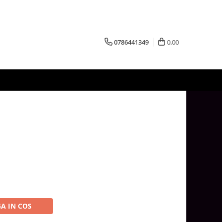
0786441349
0,00
A IN COS