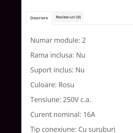
Aparataj Smart
Livolo
Review-uri
(0)
Descriere
Intrerupatoare Touch / Standard
German
Intrerupatoare Touch / Standard
Numar module: 2
Italian
Întrerupătoare Mecanice
Rama inclusa: Nu
Prize Schuko - TV / Date / Media
Prize + Intrerupatoare
Suport inclus: Nu
Prize
Living Now With Netatmo
Culoare: Rosu
Prize si Intrerupatoare
Aparataj Aplicat
Tensiune: 250V c.a.
Gama Palmyie Viko
Curent nominal: 16A
Aparataj Clasic
Gama Legrand Niloe
Tip conexiune: Cu suruburi
Panasonic Arkedia Slim