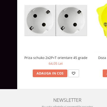
Lustre
Iluminat Scari/Trepte
Iluminat baie
Becuri și surse LED
Sine magnetice
Sisteme de Iluminat Plug & Play
Iluminat Exterior
Proiectoare LED
Priza schuko 2x2P+T orientare 45 grade
Doza 
Aplice de Exterior
64,05 Lei
Lampi de Gradina
ADAUGA IN COS
Spoturi Exterior Incastrabile
Lampi Solare
Banda - Surse si Accesorii LED
Banda Led Decorativa
NEWSLETTER
Controlere și senzori LED
Nu rata ofertele si promotiile noastre