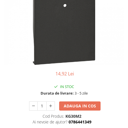
14,92 Lei
IN STOC
Durata de livrare:
3 - 5 zile
ADAUGA IN COS
Cod Produs:
KG30M2
Ai nevoie de ajutor?
0786441349