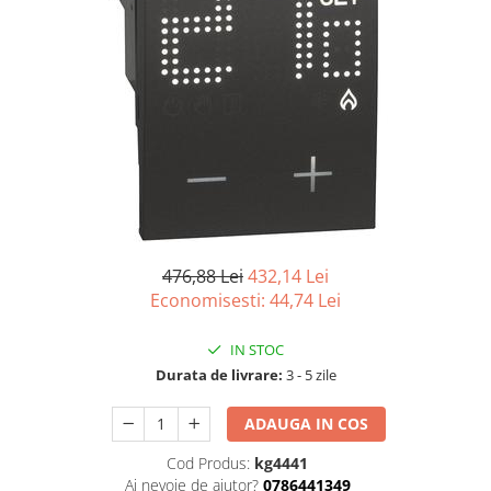
476,88 Lei
432,14 Lei
Economisesti:
44,74
Lei
IN STOC
Durata de livrare:
3 - 5 zile
ADAUGA IN COS
Cod Produs:
kg4441
Ai nevoie de ajutor?
0786441349