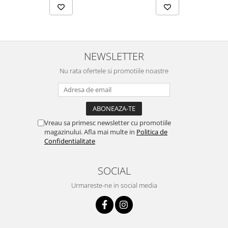
Lustre
Iluminat Scari/Trepte
Iluminat baie
Becuri și surse LED
NEWSLETTER
Sine magnetice
Nu rata ofertele si promotiile noastre
Sisteme de Iluminat Plug & Play
Iluminat Exterior
Proiectoare LED
Vreau sa primesc newsletter cu promotiile
Aplice de Exterior
magazinului. Afla mai multe in
Politica de
Lampi de Gradina
Confidentialitate
Spoturi Exterior Incastrabile
SOCIAL
Lampi Solare
Urmareste-ne in social media
Banda - Surse si Accesorii LED
Banda Led Decorativa
Controlere și senzori LED