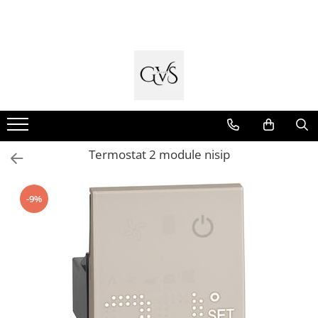
Toate Produsele
New Products
Cabluri Electrice
Conductori - Fy - Myf
Cabluri tip Cordon (MYYM)
Termostat 2 module nisip
Cabluri tip CYY-F
Cabluri Bransament
-9%
Cabluri tip N2XH Halogen Free
Cabluri tip NHXH E90 Halogen Free
Cabluri Internet - TV
Cabluri Alarmă - Incendiu
Fibră Optică
Tablouri si Sigurante