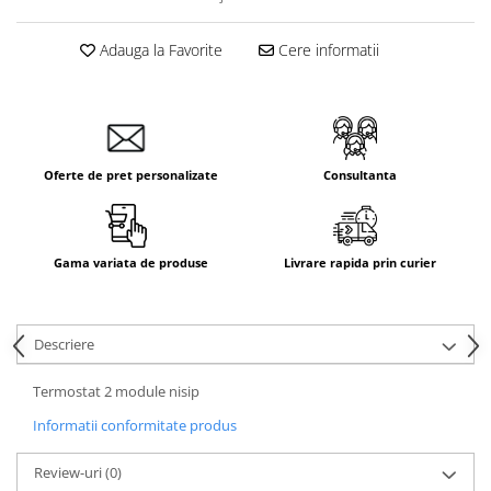
Aparataj Smart
Livolo
Adauga la Favorite
Cere informatii
Intrerupatoare Touch / Standard
German
Intrerupatoare Touch / Standard
Italian
Oferte de pret personalizate
Consultanta
Întrerupătoare Mecanice
Prize Schuko - TV / Date / Media
Prize + Intrerupatoare
Gama variata de produse
Livrare rapida prin curier
Prize
Living Now With Netatmo
Prize si Intrerupatoare
Descriere
Aparataj Aplicat
Termostat 2 module nisip
Gama Palmyie Viko
Aparataj Clasic
Informatii conformitate produs
Gama Legrand Niloe
Review-uri
(0)
Panasonic Arkedia Slim