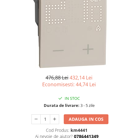
Tablouri Organizare
Cutii Sigurante
Sigurante Automate
Gama Legrand
Gama Noark
Accesorii Tablou-Sigurante
Contor Curent
Relee de comanda si supraveghere
476,88 Lei
432,14 Lei
Trasee Cabluri / Accesorii
Economisesti:
44,74
Lei
Copex
Tub PVC
IN STOC
Canal Cablu PVC
Durata de livrare:
3 - 5 zile
Jgheaburi Metalice Perforate
ADAUGA IN COS
Bandă Izolier
Cod Produs:
km4441
Doze Electrice
Ai nevoie de ajutor?
0786441349