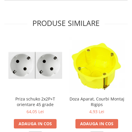
Aparataj Modular
Bticino Living NOW
PRODUSE SIMILARE
Bticino AXOLUTE AIR
Gama Gewiss System
Gama Matix Bticino
Legrand Mosaic
Doze de Pardoseala
Doze de Pardoseala Universale
Incara Legrand
Iluminat Interior
Aplice - Plafoniere
Spoturi LED
Priza schuko 2x2P+T
Doza Aparat, Courbi Montaj
orientare 45 grade
Rigips
Panouri LED
64,05 Lei
4,93 Lei
Lampi de Birou
Lampadare
ADAUGA IN COS
ADAUGA IN COS