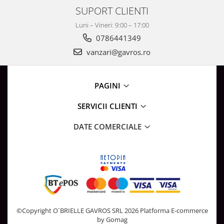
Surse de Alimentare si Accesorii
SUPORT CLIENTI
Banda LED
Luni – Vineri: 9:00 – 17:00
Profile Aluminiu pentru Banda LED
0786441349
Iluminat Industrial
vanzari@gavros.ro
Corpuri Liniare LED Industriale
Corp Iluminat Led Highbay
PAGINI
Iluminat Stradal
Iluminat de Urgență
SERVICII CLIENTI
Videointerfoane Si Interfoane
DATE COMERCIALE
Kituri Legrand
Statii Incarcare Electrice
Stalpi Octogonali Galvanizati
Stalpi de Iluminat
Brate + accesorii
Stalpi Decorativi
©Copyright O`BRIELLE GAVROS SRL 2026
Platforma E-commerce
Plafoniere cu ventilator integrat
by Gomag