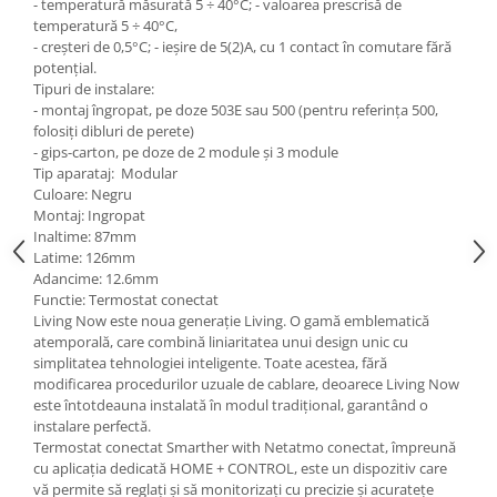
- temperatură măsurată 5 ÷ 40°C; - valoarea prescrisă de
temperatură 5 ÷ 40°C,
- creșteri de 0,5°C; - ieșire de 5(2)A, cu 1 contact în comutare fără
potențial.
Tipuri de instalare:
- montaj îngropat, pe doze 503E sau 500 (pentru referința 500,
folosiți dibluri de perete)
- gips-carton, pe doze de 2 module și 3 module
Tip aparataj: Modular
Culoare: Negru
Montaj: Ingropat
Inaltime: 87mm
Latime: 126mm
Adancime: 12.6mm
Functie: Termostat conectat
Living Now este noua generație Living. O gamă emblematică
atemporală, care combină liniaritatea unui design unic cu
simplitatea tehnologiei inteligente. Toate acestea, fără
modificarea procedurilor uzuale de cablare, deoarece Living Now
este întotdeauna instalată în modul tradițional, garantând o
instalare perfectă.
Termostat conectat Smarther with Netatmo conectat, împreună
cu aplicația dedicată HOME + CONTROL, este un dispozitiv care
vă permite să reglați și să monitorizați cu precizie și acuratețe