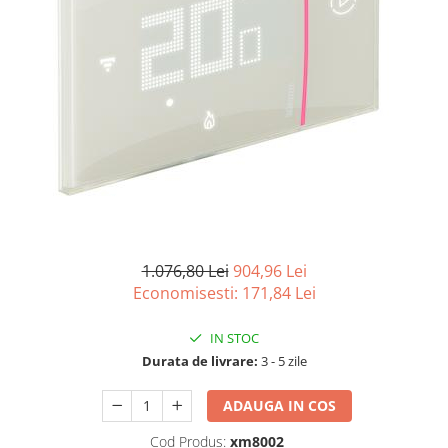
1.076,80 Lei
904,96 Lei
Economisesti:
171,84
Lei
IN STOC
Durata de livrare:
3 - 5 zile
ADAUGA IN COS
Cod Produs:
xm8002