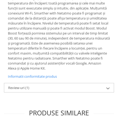
temperatura din încăperi; toată programarea și cele mai multe
funcții sunt executate simplu și intuitiv, din aplicație. Mulțumită
conexiunii Wi-Fi, Smarther with Netatmo poate fi programat și
comandat de la distanță; poate afișa temperatura și umiditatea
măsurate în încăpere. Nivelul de temperatură poate fi setat local
pentru utilizare manuală și poate fi activat modul Boost. Modul
Boost forțează pornirea sistemului pe un interval de timp limitat
(30, 60 sau 90 de minute), independent de temperatura măsurată
și programată. Este de asemenea posibilă setarea unei
temperaturi diferite în fiecare încăpere a locuinței, pentru un
confort maxim, mulțumită compatibilității cu valvele inteligente
Netatmo pentru radiatoare. Smarther with Netatmo poate fi
conmandat și cu ajutorul asistenților vocali Google, Amazon
Alexa și Apple Home Kit.
Informatii conformitate produs
Review-uri
(1)
PRODUSE SIMILARE