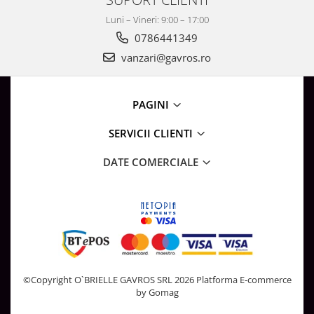
Surse de Alimentare si Accesorii
Luni – Vineri: 9:00 – 17:00
Banda LED
0786441349
Profile Aluminiu pentru Banda LED
vanzari@gavros.ro
Iluminat Industrial
Corpuri Liniare LED Industriale
Corp Iluminat Led Highbay
PAGINI
Iluminat Stradal
SERVICII CLIENTI
Iluminat de Urgență
DATE COMERCIALE
Videointerfoane Si Interfoane
Kituri Legrand
Statii Incarcare Electrice
Stalpi Octogonali Galvanizati
Stalpi de Iluminat
Brate + accesorii
©Copyright O`BRIELLE GAVROS SRL 2026
Platforma E-commerce
Stalpi Decorativi
by Gomag
Plafoniere cu ventilator integrat