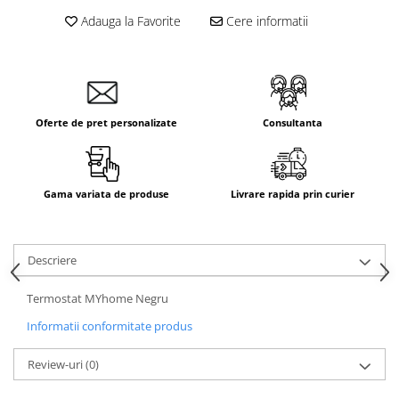
Aparataj Smart
Adauga la Favorite
Cere informatii
Livolo
Intrerupatoare Touch / Standard
German
Intrerupatoare Touch / Standard
Oferte de pret personalizate
Consultanta
Italian
Întrerupătoare Mecanice
Prize Schuko - TV / Date / Media
Prize + Intrerupatoare
Gama variata de produse
Livrare rapida prin curier
Prize
Living Now With Netatmo
Descriere
Prize si Intrerupatoare
Aparataj Aplicat
Termostat MYhome Negru
Gama Palmyie Viko
Informatii conformitate produs
Aparataj Clasic
Review-uri
(0)
Gama Legrand Niloe
Panasonic Arkedia Slim