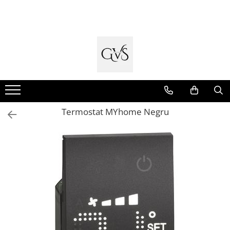
Toate Produsele
New Products
Cabluri Electrice
Conductori - Fy - Myf
Cabluri tip Cordon (MYYM)
Termostat MYhome Negru
Cabluri tip CYY-F
Cabluri Bransament
Cabluri tip N2XH Halogen Free
Cabluri tip NHXH E90 Halogen Free
Cabluri Internet - TV
Cabluri Alarmă - Incendiu
Fibră Optică
Tablouri si Sigurante