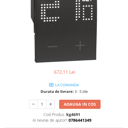
Tablouri Organizare
Cutii Sigurante
Sigurante Automate
Gama Legrand
Gama Noark
Accesorii Tablou-Sigurante
Contor Curent
Relee de comanda si supraveghere
672,11 Lei
Trasee Cabluri / Accesorii
Copex
LA COMANDA
Tub PVC
Durata de livrare:
3 - 5 zile
Canal Cablu PVC
ADAUGA IN COS
Jgheaburi Metalice Perforate
Cod Produs:
kg4691
Bandă Izolier
Ai nevoie de ajutor?
0786441349
Doze Electrice