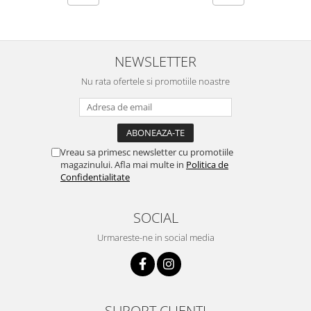
Lustre
Iluminat Scari/Trepte
Iluminat baie
NEWSLETTER
Becuri și surse LED
Nu rata ofertele si promotiile noastre
Sine magnetice
Sisteme de Iluminat Plug & Play
Iluminat Exterior
Proiectoare LED
Vreau sa primesc newsletter cu promotiile
magazinului. Afla mai multe in
Politica de
Aplice de Exterior
Confidentialitate
Lampi de Gradina
Spoturi Exterior Incastrabile
SOCIAL
Lampi Solare
Urmareste-ne in social media
Banda - Surse si Accesorii LED
Banda Led Decorativa
Controlere și senzori LED
SUPORT CLIENTI