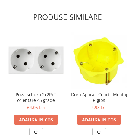
Aparataj Modular
PRODUSE SIMILARE
Bticino Living NOW
Bticino AXOLUTE AIR
Gama Gewiss System
Gama Matix Bticino
Legrand Mosaic
Doze de Pardoseala
Doze de Pardoseala Universale
Incara Legrand
Iluminat Interior
Aplice - Plafoniere
Priza schuko 2x2P+T
Doza Aparat, Courbi Montaj
Spoturi LED
orientare 45 grade
Rigips
64,05 Lei
4,93 Lei
Panouri LED
Lampi de Birou
ADAUGA IN COS
ADAUGA IN COS
Lampadare