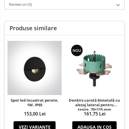
Review-uri
(0)
Produse similare
NOU
Spot led incastrat perete,
Denkirs carotă bimetală cu
1W, IP65
alezaj lateral pentru
teșire, 70×115 mm
153,00 Lei
161,75 Lei
VEZI VARIANTE
ADAUGA IN COS