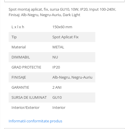
Spot montaj aplicat, fix, sursa GU10, 10W, IP20, Input 100-240V,
Finisaj: Alb-Negru, Negru-Auriu, Dark Light
L x l x h
150x60 mm
Tip
Spot Aplicat Fix
Material
METAL
DIMMABIL
NU
GRAD PROTECTIE
IP20
FINISAJE
Alb-Negru, Negru-Auriu
GARANTIE
2 ANI
SURSA DE ILUMINAT
GU10
Interior/Exterior
Interior
Informatii conformitate produs