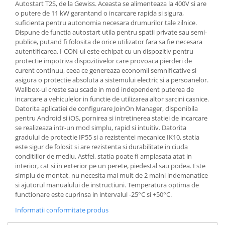
Autostart T2S, de la Gewiss. Aceasta se alimenteaza la 400V si are
o putere de 11 kW garantand o incarcare rapida si sigura,
suficienta pentru autonomia necesara drumurilor tale zilnice.
Dispune de functia autostart utila pentru spatii private sau semi-
publice, putand fi folosita de orice utilizator fara sa fie necesara
autentificarea. I-CON-ul este echipat cu un dispozitiv pentru
protectie impotriva dispozitivelor care provoaca pierderi de
curent continuu, ceea ce genereaza economii semnificative si
asigura o protectie absoluta a sistemului electric si a persoanelor.
Wallbox-ul creste sau scade in mod independent puterea de
incarcare a vehiculelor in functie de utilizarea altor sarcini casnice.
Datorita aplicatiei de configurare JoinOn Manager, disponibila
pentru Android si iOS, pornirea si intretinerea statiei de incarcare
se realizeaza intr-un mod simplu, rapid si intuitiv. Datorita
gradului de protectie IP55 si a rezistentei mecanice IK10, statia
este sigur de folosit si are rezistenta si durabilitate in ciuda
conditiilor de mediu. Astfel, statia poate fi amplasata atat in
interior, cat si in exterior pe un perete, piedestal sau podea. Este
simplu de montat, nu necesita mai mult de 2 maini indemanatice
si ajutorul manualului de instructiuni. Temperatura optima de
functionare este cuprinsa in intervalul -25°C si +50°C.
Informatii conformitate produs