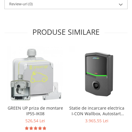
Review-uri
(0)
PRODUSE SIMILARE
GREEN UP priza de montare
Statie de incarcare electrica
IP55-IK08
I-CON Wallbox, Autostart,
4,6kW monofozat
526,54 Lei
3.965,55 Lei