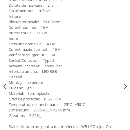
Durata de incarcare: 2 h
Tip alimentare: trifazat
Intrare
Blocuri terminale: 5x10 mm²
Curent nominal: 16 A
Putere totala: 11 kW
Iesire
Tensiune nominala: 400V
Curent maxim furnizat: 16 A
Verificare scurgeri DC: Da
Socket/Conector: Type 2
Activare incarcare: acces liber
Interfata umana: LED RGB
General
Montaj: pe perete
Culoare: gri
Material: termoplastic
Grad de protectie: IP55, IK10
Temperatura de functionare: -25°C - +50°C
Dimensiuni: 283 x 435 x 137.5 mm
Greutate: 6.24 Kg
Statie de incarcare pentru masini electrice WB I-CON JoinOn