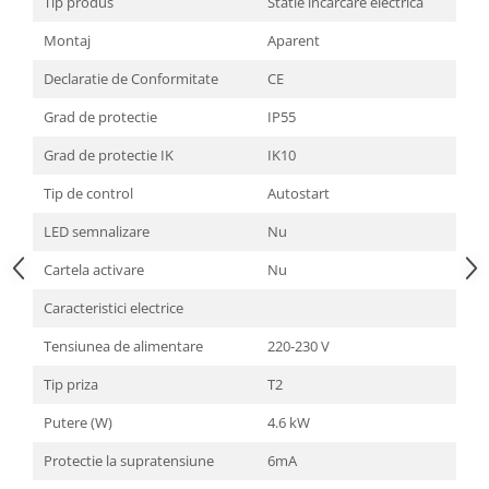
Tip produs
Statie incarcare electrica
Montaj
Aparent
Declaratie de Conformitate
CE
Grad de protectie
IP55
Grad de protectie IK
IK10
Tip de control
Autostart
LED semnalizare
Nu
Cartela activare
Nu
Caracteristici electrice
Tensiunea de alimentare
220-230 V
Tip priza
T2
Putere (W)
4.6 kW
Protectie la supratensiune
6mA