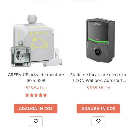
GREEN UP priza de montare
Statie de incarcare electrica
IP55-IK08
I-CON Wallbox, Autostart,
4,6kW monofozat
526,54 Lei
3.965,55 Lei
ADAUGA IN COS
ADAUGA IN COS