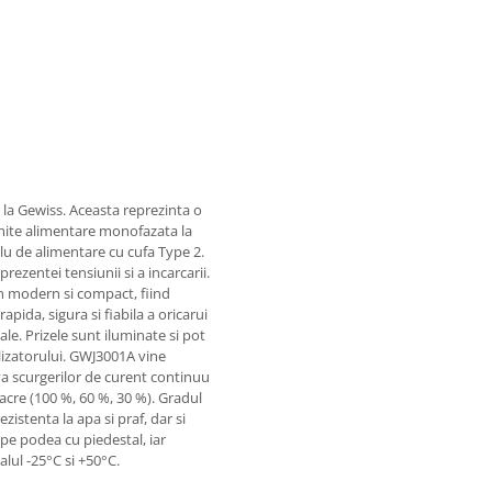
e la Gewiss. Aceasta reprezinta o
rmite alimentare monofazata la
u de alimentare cu cufa Type 2.
ezentei tensiunii si a incarcarii.
gn modern si compact, fiind
apida, sigura si fiabila a oricarui
le. Prizele sunt iluminate si pot
lizatorului. GWJ3001A vine
a scurgerilor de curent continuu
acre (100 %, 60 %, 30 %). Gradul
zistenta la apa si praf, dar si
 pe podea cu piedestal, iar
lul -25°C si +50°C.