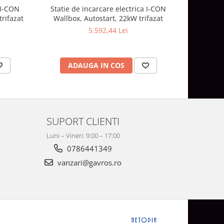
 I-CON
Statie de incarcare electrica I-CON
Statie d
trifazat
Wallbox, Autostart, 22kW trifazat
PREMIUM
5.592,44 Lei
ADAUGA IN COS
AD
SUPORT CLIENTI
Luni – Vineri: 9:00 – 17:00
0786441349
vanzari@gavros.ro