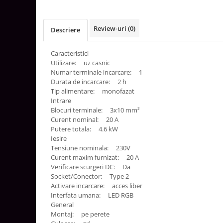
Aparataj Smart
Livolo
Review-uri
(0)
Descriere
Intrerupatoare Touch / Standard
German
Caracteristici
Intrerupatoare Touch / Standard
Utilizare: uz casnic
Italian
Numar terminale incarcare: 1
Durata de incarcare: 2 h
Întrerupătoare Mecanice
Tip alimentare: monofazat
Prize Schuko - TV / Date / Media
Intrare
Prize + Intrerupatoare
Blocuri terminale: 3x10 mm²
Curent nominal: 20 A
Prize
Putere totala: 4.6 kW
Living Now With Netatmo
Iesire
Tensiune nominala: 230V
Prize si Intrerupatoare
Curent maxim furnizat: 20 A
Aparataj Aplicat
Verificare scurgeri DC: Da
Socket/Conector: Type 2
Gama Palmyie Viko
Activare incarcare: acces liber
Aparataj Clasic
Interfata umana: LED RGB
General
Gama Legrand Niloe
Montaj: pe perete
Panasonic Arkedia Slim