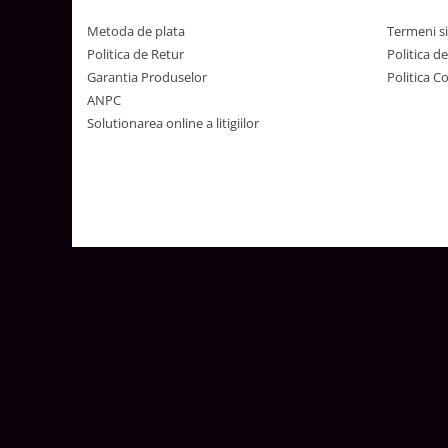
Metoda de plata
Termeni si
Politica de Retur
Politica d
Garantia Produselor
Politica C
ANPC
Solutionarea online a litigiilor