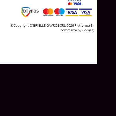
©Copyright O`BRIELLE GAVROS SRL 2026
Platforma E-
commerce by Gomag