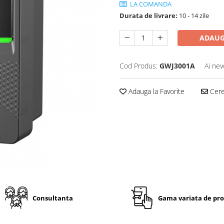
LA COMANDA
Durata de livrare:
10 - 14 zile
ADAUG
Cod Produs:
GWJ3001A
Ai nev
Adauga la Favorite
Cere 
Consultanta
Gama variata de pr