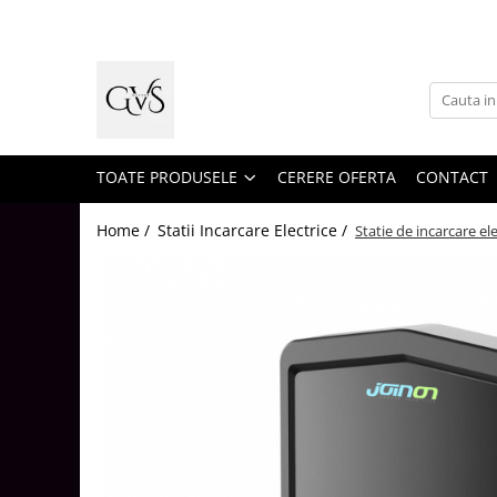
Toate Produsele
New Products
Cabluri Electrice
Conductori - Fy - Myf
TOATE PRODUSELE
CERERE OFERTA
CONTACT
Cabluri tip Cordon (MYYM)
Home /
Statii Incarcare Electrice /
Statie de incarcare e
Cabluri tip CYY-F
Cabluri Bransament
Cabluri tip N2XH Halogen Free
Cabluri tip NHXH E90 Halogen Free
Cabluri Internet - TV
Cabluri Alarmă - Incendiu
Fibră Optică
Tablouri si Sigurante