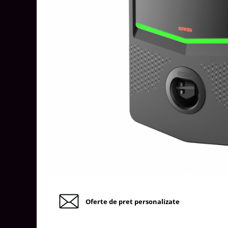
Tablouri Organizare
Cutii Sigurante
Sigurante Automate
Gama Legrand
Gama Noark
Accesorii Tablou-Sigurante
Contor Curent
Relee de comanda si supraveghere
Trasee Cabluri / Accesorii
Copex
Tub PVC
Canal Cablu PVC
Jgheaburi Metalice Perforate
Oferte de pret personalizate
Bandă Izolier
Doze Electrice