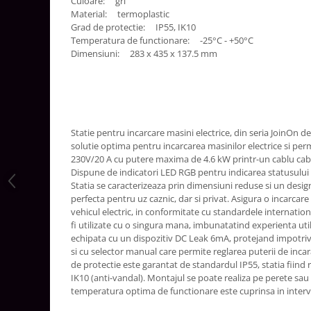
Culoare: gri
Aparataj Modular
Material: termoplastic
Grad de protectie: IP55, IK10
Bticino Living NOW
Temperatura de functionare: -25°C - +50°C
Bticino AXOLUTE AIR
Dimensiuni: 283 x 435 x 137.5 mm
Gama Gewiss System
Gama Matix Bticino
Legrand Mosaic
Doze de Pardoseala
Statie pentru incarcare masini electrice, din seria JoinOn d
Doze de Pardoseala Universale
solutie optima pentru incarcarea masinilor electrice si pe
230V/20 A cu putere maxima de 4.6 kW printr-un cablu cabl
Incara Legrand
Dispune de indicatori LED RGB pentru indicarea statusului pr
Statia se caracterizeaza prin dimensiuni reduse si un desi
Iluminat Interior
perfecta pentru uz caznic, dar si privat. Asigura o incarcare r
Aplice - Plafoniere
vehicul electric, in conformitate cu standardele internationa
fi utilizate cu o singura mana, imbunatatind experienta uti
Spoturi LED
echipata cu un dispozitiv DC Leak 6mA, protejand impotriv
Panouri LED
si cu selector manual care permite reglarea puterii de incar
de protectie este garantat de standardul IP55, statia fiind re
Lampi de Birou
IK10 (anti-vandal). Montajul se poate realiza pe perete sau
Lampadare
temperatura optima de functionare este cuprinsa in interva