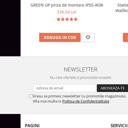
Surse de Alimentare si Accesorii
GREEN UP priza de montare IP55-IK08
Stati
Banda LED
Wallbo
526,54 Lei
Profile Aluminiu pentru Banda LED
Iluminat Industrial
Corpuri Liniare LED Industriale
ADAUGA IN COS
Corp Iluminat Led Highbay
Iluminat Stradal
Iluminat de Urgență
Videointerfoane Si Interfoane
NEWSLETTER
Kituri Legrand
Nu rata ofertele si promotiile noastre
Statii Incarcare Electrice
Stalpi Octogonali Galvanizati
Vreau sa primesc newsletter cu promotiile magazinului.
Stalpi de Iluminat
Afla mai multe in
Politica de Confidentialitate
Brate + accesorii
Stalpi Decorativi
Plafoniere cu ventilator integrat
PAGINI
SERVICII