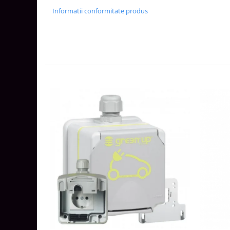
Lustre
Informatii conformitate produs
Iluminat Scari/Trepte
Iluminat baie
Becuri și surse LED
Sine magnetice
Sisteme de Iluminat Plug & Play
Iluminat Exterior
Proiectoare LED
Aplice de Exterior
Lampi de Gradina
Spoturi Exterior Incastrabile
Lampi Solare
Banda - Surse si Accesorii LED
Banda Led Decorativa
Controlere și senzori LED