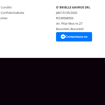
 Conditii
O`BRIELLE GAVROS SRL
e Confidentialitate
J40/15135/2020
ookies
RO39568503
str. Pitar Mos nr.27
Bucuresti, Bucuresti
Contacteaza-ne