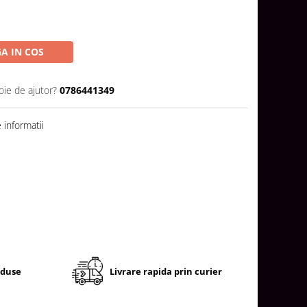
A IN COS
oie de ajutor?
0786441349
informatii
oduse
Livrare rapida prin curier