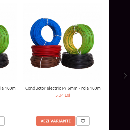
ola 100m
Conductor electric FY 6mm - rola 100m
Conductor
5,34 Lei
VEZI VARIANTE
V