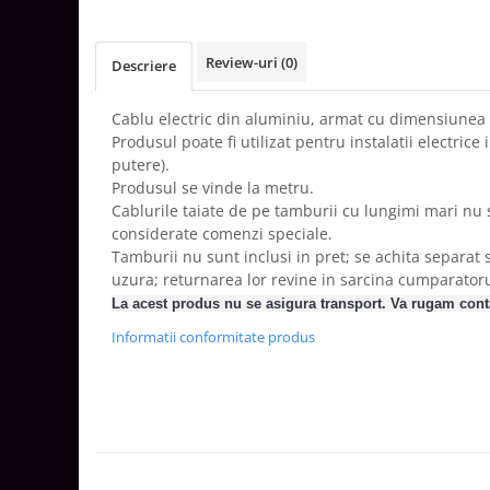
Aparataj Smart
Livolo
Review-uri
(0)
Descriere
Intrerupatoare Touch / Standard
German
Cablu electric din aluminiu, armat cu dimensiunea 
Intrerupatoare Touch / Standard
Produsul poate fi utilizat pentru instalatii electrice 
Italian
putere).
Întrerupătoare Mecanice
Produsul se vinde la metru.
Cablurile taiate de pe tamburii cu lungimi mari nu 
Prize Schuko - TV / Date / Media
considerate comenzi speciale.
Prize + Intrerupatoare
Tamburii nu sunt inclusi in pret; se achita separat 
Prize
uzura; returnarea lor revine in sarcina cumparatoru
Living Now With Netatmo
La acest produs nu se asigura transport. Va rugam conta
Prize si Intrerupatoare
Informatii conformitate produs
Aparataj Aplicat
Gama Palmyie Viko
Aparataj Clasic
Gama Legrand Niloe
Panasonic Arkedia Slim