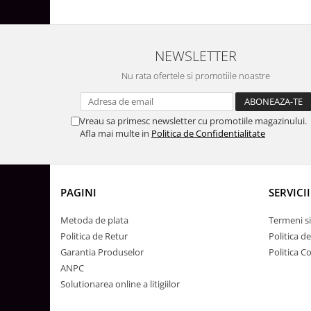
Lustre
Iluminat Scari/Trepte
Iluminat baie
NEWSLETTER
Becuri și surse LED
Nu rata ofertele si promotiile noastre
Sine magnetice
Sisteme de Iluminat Plug & Play
Vreau sa primesc newsletter cu promotiile magazinului.
Iluminat Exterior
Afla mai multe in
Politica de Confidentialitate
Proiectoare LED
Aplice de Exterior
Lampi de Gradina
PAGINI
SERVICII
Spoturi Exterior Incastrabile
Metoda de plata
Termeni si
Lampi Solare
Politica de Retur
Politica d
Garantia Produselor
Politica C
Banda - Surse si Accesorii LED
ANPC
Banda Led Decorativa
Solutionarea online a litigiilor
Controlere și senzori LED