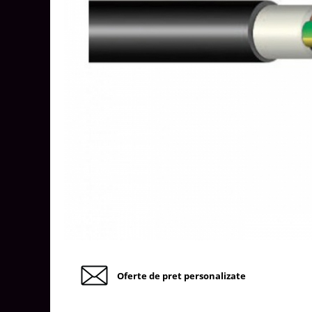
Tablouri Organizare
Cutii Sigurante
Sigurante Automate
Gama Legrand
Gama Noark
Accesorii Tablou-Sigurante
Contor Curent
Relee de comanda si supraveghere
Trasee Cabluri / Accesorii
Copex
Tub PVC
Canal Cablu PVC
Jgheaburi Metalice Perforate
Oferte de pret personalizate
Bandă Izolier
Doze Electrice