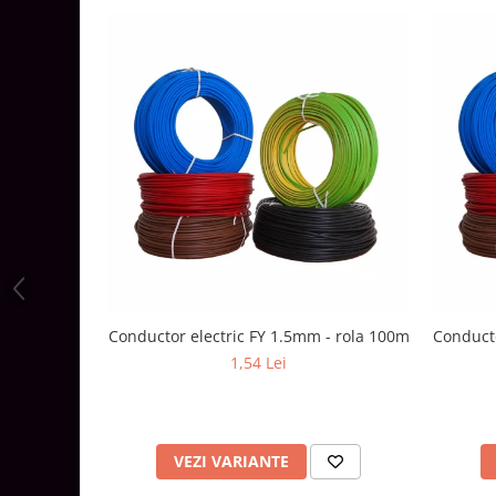
Aparataj Modular
Bticino Living NOW
Bticino AXOLUTE AIR
Gama Gewiss System
Gama Matix Bticino
Legrand Mosaic
Doze de Pardoseala
Doze de Pardoseala Universale
Incara Legrand
Iluminat Interior
Aplice - Plafoniere
Conductor electric FY 1.5mm - rola 100m
Conducto
Spoturi LED
1,54 Lei
Panouri LED
Lampi de Birou
VEZI VARIANTE
Lampadare