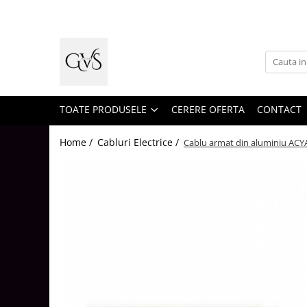
Toate Produsele
New Products
Cabluri Electrice
Conductori - Fy - Myf
TOATE PRODUSELE
CERERE OFERTA
CONTACT
Cabluri tip Cordon (MYYM)
Home /
Cabluri Electrice /
Cablu armat din aluminiu A
Cabluri tip CYY-F
Cabluri Bransament
Cabluri tip N2XH Halogen Free
Cabluri tip NHXH E90 Halogen Free
Cabluri Internet - TV
Cabluri Alarmă - Incendiu
Fibră Optică
Tablouri si Sigurante