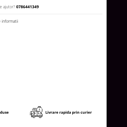
e ajutor?
0786441349
informatii
oduse
Livrare rapida prin curier