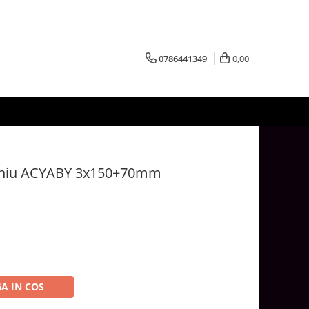
0786441349
0,00
miniu ACYABY 3x150+70mm
A IN COS