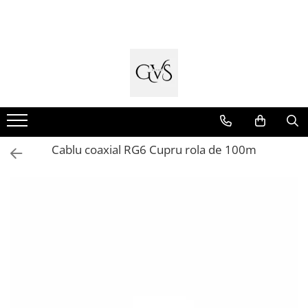
Toate Produsele
New Products
Cabluri Electrice
Conductori - Fy - Myf
Cabluri tip Cordon (MYYM)
Cablu coaxial RG6 Cupru rola de 100m
Cabluri tip CYY-F
Cabluri Bransament
Cabluri tip N2XH Halogen Free
Cabluri tip NHXH E90 Halogen Free
Cabluri Internet - TV
Cabluri Alarmă - Incendiu
Fibră Optică
Tablouri si Sigurante