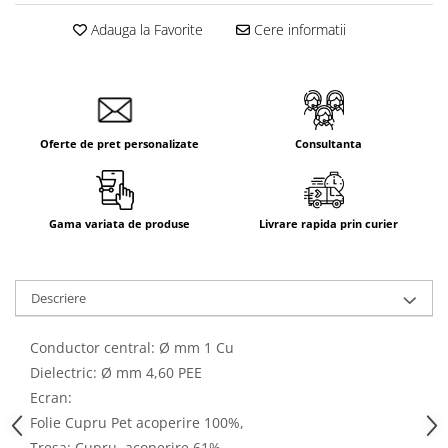
Aparataj Smart
Adauga la Favorite
Cere informatii
Livolo
Intrerupatoare Touch / Standard
German
Intrerupatoare Touch / Standard
Italian
Oferte de pret personalizate
Consultanta
Întrerupătoare Mecanice
Prize Schuko - TV / Date / Media
Prize + Intrerupatoare
Gama variata de produse
Livrare rapida prin curier
Prize
Living Now With Netatmo
Descriere
Prize si Intrerupatoare
Aparataj Aplicat
Conductor central: Ø mm 1 Cu
Gama Palmyie Viko
Dielectric: Ø mm 4,60 PEE
Aparataj Clasic
Ecran:
Gama Legrand Niloe
Folie Cupru Pet acoperire 100%,
Panasonic Arkedia Slim
Tresa: Cupru, acoperire 61%