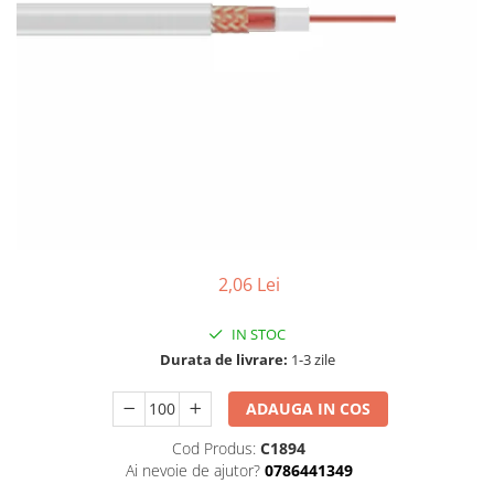
Tablouri Organizare
Cutii Sigurante
Sigurante Automate
Gama Legrand
Gama Noark
Accesorii Tablou-Sigurante
Contor Curent
Relee de comanda si supraveghere
Trasee Cabluri / Accesorii
2,06 Lei
Copex
IN STOC
Tub PVC
Durata de livrare:
1-3 zile
Canal Cablu PVC
ADAUGA IN COS
Jgheaburi Metalice Perforate
Bandă Izolier
Cod Produs:
C1894
Ai nevoie de ajutor?
0786441349
Doze Electrice