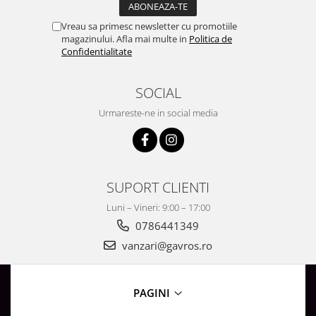
Surse de Alimentare si Accesorii
Banda LED
Vreau sa primesc newsletter cu promotiile
magazinului. Afla mai multe in
Politica de
Profile Aluminiu pentru Banda LED
Confidentialitate
Iluminat Industrial
Corpuri Liniare LED Industriale
SOCIAL
Corp Iluminat Led Highbay
Urmareste-ne in social media
Iluminat Stradal
Iluminat de Urgență
Videointerfoane Si Interfoane
SUPORT CLIENTI
Kituri Legrand
Statii Incarcare Electrice
Luni – Vineri: 9:00 – 17:00
Stalpi Octogonali Galvanizati
0786441349
Stalpi de Iluminat
vanzari@gavros.ro
Brate + accesorii
Stalpi Decorativi
PAGINI
Plafoniere cu ventilator integrat