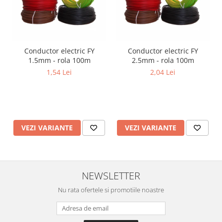
Lustre
Iluminat Scari/Trepte
Iluminat baie
Becuri și surse LED
Conductor electric FY
Conductor electric FY
1.5mm - rola 100m
2.5mm - rola 100m
Sine magnetice
1,54 Lei
2,04 Lei
Sisteme de Iluminat Plug & Play
Iluminat Exterior
Proiectoare LED
Aplice de Exterior
VEZI VARIANTE
VEZI VARIANTE
Lampi de Gradina
Spoturi Exterior Incastrabile
Lampi Solare
NEWSLETTER
Banda - Surse si Accesorii LED
Nu rata ofertele si promotiile noastre
Banda Led Decorativa
Controlere și senzori LED