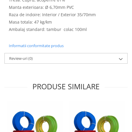
Aparataj Modular
Manta exterioara: Ø 6,70mm PVC
Raza de indoire: Interior / Exterior 35/70mm
Bticino Living NOW
Masa totala: 47 kg/km
Bticino AXOLUTE AIR
Ambalaj standard: tambur colac 100ml
Gama Gewiss System
Gama Matix Bticino
Legrand Mosaic
Informatii conformitate produs
Doze de Pardoseala
Review-uri
(0)
Doze de Pardoseala Universale
Incara Legrand
Iluminat Interior
PRODUSE SIMILARE
Aplice - Plafoniere
Spoturi LED
Panouri LED
Lampi de Birou
Lampadare