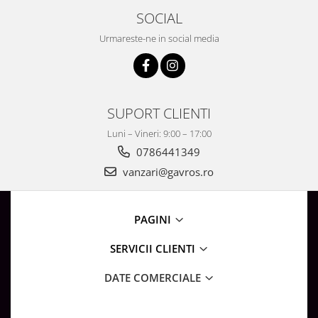
Surse de Alimentare si Accesorii
SOCIAL
Banda LED
Urmareste-ne in social media
Profile Aluminiu pentru Banda LED
Iluminat Industrial
Corpuri Liniare LED Industriale
Corp Iluminat Led Highbay
SUPORT CLIENTI
Iluminat Stradal
Luni – Vineri: 9:00 – 17:00
Iluminat de Urgență
0786441349
Videointerfoane Si Interfoane
vanzari@gavros.ro
Kituri Legrand
Statii Incarcare Electrice
PAGINI
Stalpi Octogonali Galvanizati
Stalpi de Iluminat
SERVICII CLIENTI
Brate + accesorii
DATE COMERCIALE
Stalpi Decorativi
Plafoniere cu ventilator integrat