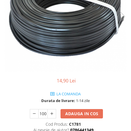
Tablouri Organizare
Cutii Sigurante
Sigurante Automate
Gama Legrand
Gama Noark
Accesorii Tablou-Sigurante
Contor Curent
Relee de comanda si supraveghere
Trasee Cabluri / Accesorii
14,90 Lei
Copex
Tub PVC
LA COMANDA
Canal Cablu PVC
Durata de livrare:
1-14 zile
Jgheaburi Metalice Perforate
ADAUGA IN COS
Bandă Izolier
Cod Produs:
C1781
Doze Electrice
Ai nevoie de ajutor?
0786441349