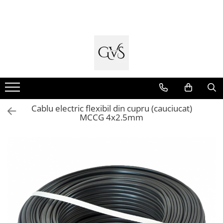
Toate Produsele
New Products
Cabluri Electrice
Conductori - Fy - Myf
Cabluri tip Cordon (MYYM)
Cablu electric flexibil din cupru (cauciucat)
Cabluri tip CYY-F
MCCG 4x2.5mm
Cabluri Bransament
Cabluri tip N2XH Halogen Free
Cabluri tip NHXH E90 Halogen Free
Cabluri Internet - TV
Cabluri Alarmă - Incendiu
Fibră Optică
Tablouri si Sigurante