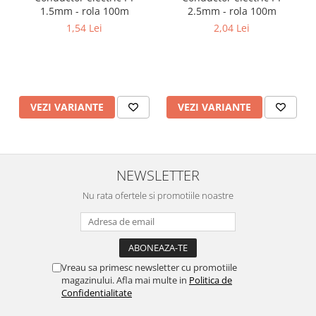
Lustre
1.5mm - rola 100m
2.5mm - rola 100m
Iluminat Scari/Trepte
1,54 Lei
2,04 Lei
Iluminat baie
Becuri și surse LED
Sine magnetice
VEZI VARIANTE
VEZI VARIANTE
Sisteme de Iluminat Plug & Play
Iluminat Exterior
Proiectoare LED
NEWSLETTER
Aplice de Exterior
Lampi de Gradina
Nu rata ofertele si promotiile noastre
Spoturi Exterior Incastrabile
Lampi Solare
Banda - Surse si Accesorii LED
Vreau sa primesc newsletter cu promotiile
Banda Led Decorativa
magazinului. Afla mai multe in
Politica de
Confidentialitate
Controlere și senzori LED