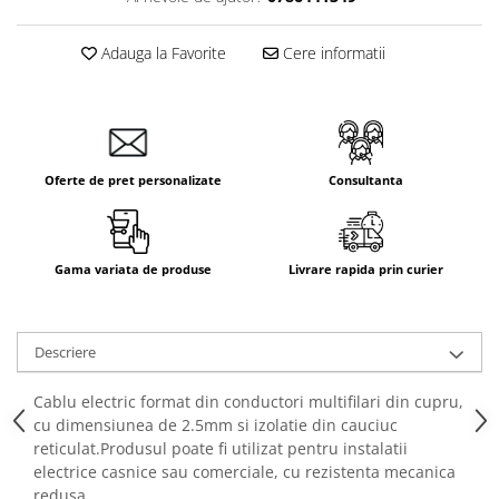
Aparataj Smart
Livolo
Adauga la Favorite
Cere informatii
Intrerupatoare Touch / Standard
German
Intrerupatoare Touch / Standard
Italian
Oferte de pret personalizate
Consultanta
Întrerupătoare Mecanice
Prize Schuko - TV / Date / Media
Prize + Intrerupatoare
Gama variata de produse
Livrare rapida prin curier
Prize
Living Now With Netatmo
Prize si Intrerupatoare
Descriere
Aparataj Aplicat
Gama Palmyie Viko
Cablu electric format din conductori multifilari din cupru,
cu dimensiunea de 2.5mm si izolatie din cauciuc
Aparataj Clasic
reticulat.Produsul poate fi utilizat pentru instalatii
Gama Legrand Niloe
electrice casnice sau comerciale, cu rezistenta mecanica
Panasonic Arkedia Slim
redusa.