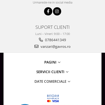
Surse de Alimentare si Accesorii
Urmareste-ne in social media
Banda LED
Profile Aluminiu pentru Banda LED
Iluminat Industrial
SUPORT CLIENTI
Corpuri Liniare LED Industriale
Luni – Vineri: 9:00 – 17:00
Corp Iluminat Led Highbay
0786441349
Iluminat Stradal
vanzari@gavros.ro
Iluminat de Urgență
Videointerfoane Si Interfoane
Kituri Legrand
PAGINI
Statii Incarcare Electrice
SERVICII CLIENTI
Stalpi Octogonali Galvanizati
Stalpi de Iluminat
DATE COMERCIALE
Brate + accesorii
Stalpi Decorativi
Plafoniere cu ventilator integrat