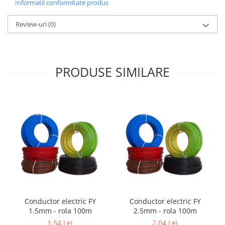
Informatii conformitate produs
Aparataj Modular
Review-uri
(0)
Bticino Living NOW
Bticino AXOLUTE AIR
Gama Gewiss System
Gama Matix Bticino
PRODUSE SIMILARE
Legrand Mosaic
Doze de Pardoseala
Doze de Pardoseala Universale
Incara Legrand
Iluminat Interior
Aplice - Plafoniere
Spoturi LED
Panouri LED
Lampi de Birou
Conductor electric FY
Conductor electric FY
Lampadare
1.5mm - rola 100m
2.5mm - rola 100m
1,54 Lei
2,04 Lei