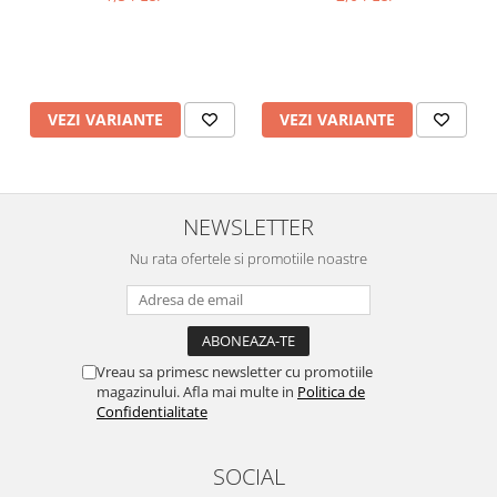
Lustre
Iluminat Scari/Trepte
Iluminat baie
Becuri și surse LED
VEZI VARIANTE
VEZI VARIANTE
Sine magnetice
Sisteme de Iluminat Plug & Play
Iluminat Exterior
NEWSLETTER
Proiectoare LED
Nu rata ofertele si promotiile noastre
Aplice de Exterior
Lampi de Gradina
Spoturi Exterior Incastrabile
Vreau sa primesc newsletter cu promotiile
Lampi Solare
magazinului. Afla mai multe in
Politica de
Banda - Surse si Accesorii LED
Confidentialitate
Banda Led Decorativa
SOCIAL
Controlere și senzori LED