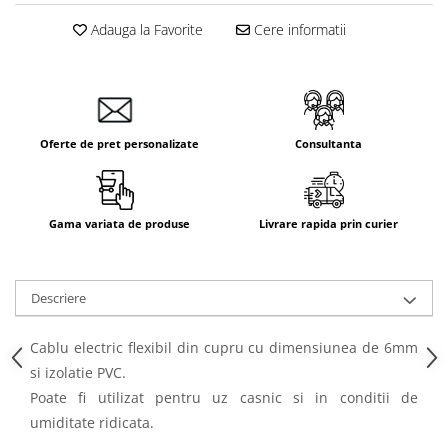
Aparataj Smart
Adauga la Favorite
Cere informatii
Livolo
Intrerupatoare Touch / Standard
German
Intrerupatoare Touch / Standard
Italian
Oferte de pret personalizate
Consultanta
Întrerupătoare Mecanice
Prize Schuko - TV / Date / Media
Prize + Intrerupatoare
Gama variata de produse
Livrare rapida prin curier
Prize
Living Now With Netatmo
Descriere
Prize si Intrerupatoare
Aparataj Aplicat
Cablu electric flexibil din cupru cu dimensiunea de 6mm
Gama Palmyie Viko
si izolatie PVC.
Aparataj Clasic
Poate fi utilizat pentru uz casnic si in conditii de
Gama Legrand Niloe
umiditate ridicata.
Panasonic Arkedia Slim