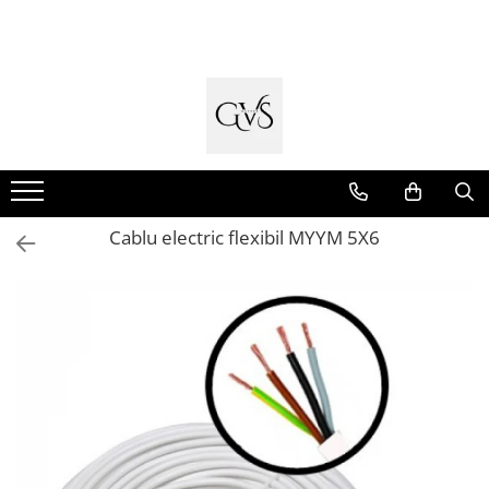
Toate Produsele
New Products
Cabluri Electrice
Conductori - Fy - Myf
Cabluri tip Cordon (MYYM)
Cablu electric flexibil MYYM 5X6
Cabluri tip CYY-F
Cabluri Bransament
Cabluri tip N2XH Halogen Free
Cabluri tip NHXH E90 Halogen Free
Cabluri Internet - TV
Cabluri Alarmă - Incendiu
Fibră Optică
Tablouri si Sigurante