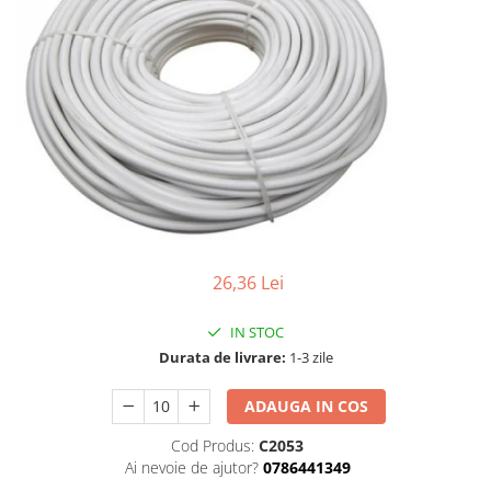
Tablouri Organizare
Cutii Sigurante
Sigurante Automate
Gama Legrand
Gama Noark
Accesorii Tablou-Sigurante
Contor Curent
Relee de comanda si supraveghere
Trasee Cabluri / Accesorii
26,36 Lei
Copex
IN STOC
Tub PVC
Durata de livrare:
1-3 zile
Canal Cablu PVC
ADAUGA IN COS
Jgheaburi Metalice Perforate
Bandă Izolier
Cod Produs:
C2053
Ai nevoie de ajutor?
0786441349
Doze Electrice