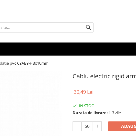
izolatie pvc CYABY-F 3x10mm
Cablu electric rigid a
30,49 Lei
IN STOC
Durata de livrare:
1-3 zile
ADAUG