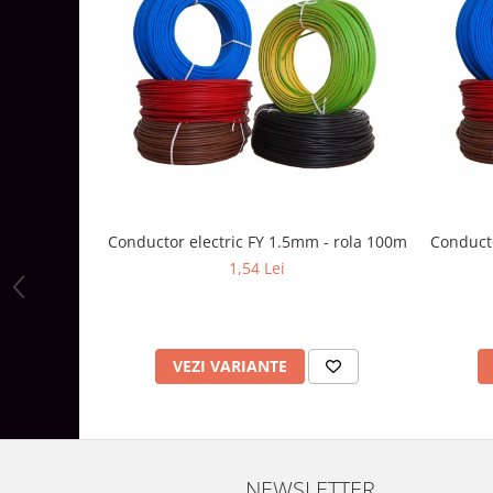
Aparataj Modular
Bticino Living NOW
Bticino AXOLUTE AIR
Gama Gewiss System
Gama Matix Bticino
Legrand Mosaic
Doze de Pardoseala
Doze de Pardoseala Universale
Conductor electric FY 1.5mm - rola 100m
Conducto
Incara Legrand
1,54 Lei
Iluminat Interior
Aplice - Plafoniere
Spoturi LED
VEZI VARIANTE
Panouri LED
Lampi de Birou
Lampadare
NEWSLETTER