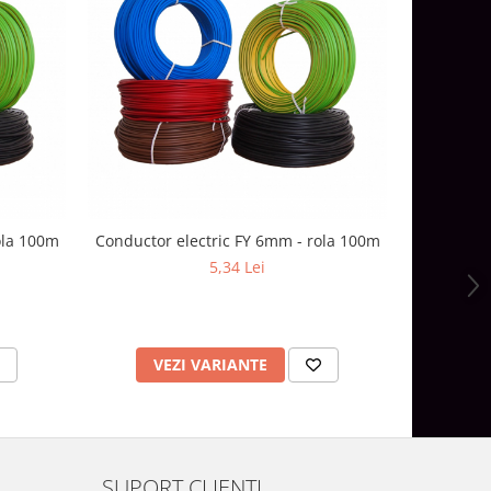
ola 100m
Conductor electric FY 6mm - rola 100m
Conductor
5,34 Lei
VEZI VARIANTE
V
SUPORT CLIENTI