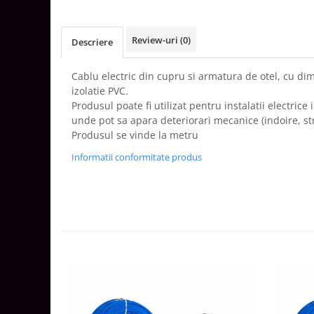
Aparataj Smart
Livolo
Review-uri
(0)
Descriere
Intrerupatoare Touch / Standard
German
Cablu electric din cupru si armatura de otel, cu 
Intrerupatoare Touch / Standard
izolatie PVC.
Italian
Produsul poate fi utilizat pentru instalatii electrice
Întrerupătoare Mecanice
unde pot sa apara deteriorari mecanice (indoire, stri
Produsul se vinde la metru
Prize Schuko - TV / Date / Media
Prize + Intrerupatoare
Informatii conformitate produs
Prize
Living Now With Netatmo
Prize si Intrerupatoare
Aparataj Aplicat
Gama Palmyie Viko
Aparataj Clasic
Gama Legrand Niloe
Panasonic Arkedia Slim