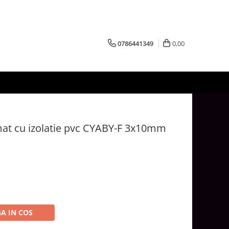
0786441349
0,00
rmat cu izolatie pvc CYABY-F 3x10mm
A IN COS