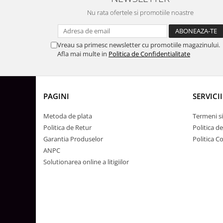
Lustre
Nu rata ofertele si promotiile noastre
Iluminat Scari/Trepte
Iluminat baie
Vreau sa primesc newsletter cu promotiile magazinului.
Becuri și surse LED
Afla mai multe in
Politica de Confidentialitate
Sine magnetice
Sisteme de Iluminat Plug & Play
Iluminat Exterior
PAGINI
SERVICII
Proiectoare LED
Metoda de plata
Termeni si
Aplice de Exterior
Politica de Retur
Politica d
Lampi de Gradina
Garantia Produselor
Politica C
ANPC
Spoturi Exterior Incastrabile
Solutionarea online a litigiilor
Lampi Solare
Banda - Surse si Accesorii LED
Banda Led Decorativa
Controlere și senzori LED