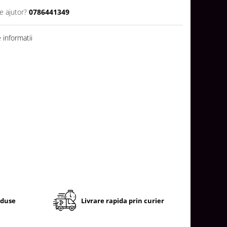
e ajutor?
0786441349
informatii
oduse
Livrare rapida prin curier