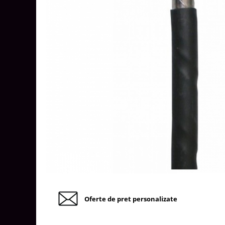
Tablouri Organizare
Cutii Sigurante
Sigurante Automate
Gama Legrand
Gama Noark
Accesorii Tablou-Sigurante
Contor Curent
Relee de comanda si supraveghere
Trasee Cabluri / Accesorii
Copex
Tub PVC
Canal Cablu PVC
Jgheaburi Metalice Perforate
Oferte de pret personalizate
Bandă Izolier
Doze Electrice