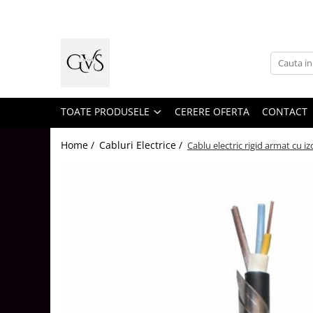
Toate Produsele
New Products
Cabluri Electrice
Conductori - Fy - Myf
TOATE PRODUSELE
CERERE OFERTA
CONTACT
Cabluri tip Cordon (MYYM)
Home /
Cabluri Electrice /
Cablu electric rigid armat cu 
Cabluri tip CYY-F
Cabluri Bransament
Cabluri tip N2XH Halogen Free
Cabluri tip NHXH E90 Halogen Free
Cabluri Internet - TV
Cabluri Alarmă - Incendiu
Fibră Optică
Tablouri si Sigurante